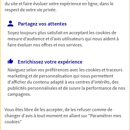
du site et faire évoluer votre expérience en ligne, dans le
Découvrir les offres Épargne
respect de votre vie privée.
Partagez vos attentes
Retraite
Soyez toujours plus satisfait en acceptant les
cookies
de
Préparez sereinement ce nouveau chapitre de
mesure d’audience et d’avis utilisateurs qui nous aident à
votre vie avec les conseils d'un expert. Découvrez
faire évoluer nos offres et nos services.
notre solution PER (Plan Epargne Retraite)
spécialement conçue pour la retraite.
Enrichissez votre expérience
Découvrir l'offre Retraite
Naviguez selon vos préférences avec les
cookies et traceurs
marketing et de personnalisation qui nous permettent
d'afficher du contenu adapté à vos centres d'intérêts, des
Prévoyance
publicités personnalisées et de suivre la performance de nos
Pour un avenir serein, assurez-vous avec notre
campagnes.
contrat prévoyance. Préservez vos proches en cas
d'accident ou de maladie en optant pour les
garanties incapacité temporaire totale de travail,
Vous êtes libre de les accepter, de les refuser comme de
invalidité ou de décès.
changer d'avis à tout moment en allant sur
"Paramétrer mes
cookies
"
Découvrir l'offre Prévoyance