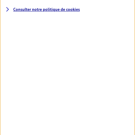
Consulter notre politique de
cookies
Santé
Couvrez vos dépenses de santé ainsi que celles de
votre famille avec la complémentaire santé qui
vous ressemble.
Découvrir l'offre Santé
VOIR TOUTES NOS OFFRES
Nos expertises
Réaliser un bilan social et