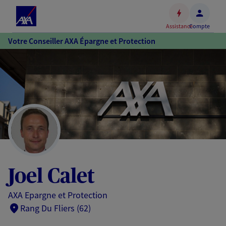
Espace
client
Assistance
Compte
Accéder
Votre Conseiller AXA Épargne et Protection
au
contenu
principal
Accéder
au
pied
de
page
Joel Calet
AXA Epargne et Protection
Rang Du Fliers (62)