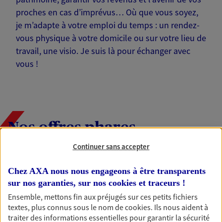
proches en cas d’imprévus… Où que vous soyez,
je m’adapte à votre emploi du temps : un rendez-
vous physique à votre domicile ou sur votre lieu de
travail, une visio. Je suis là pour échanger avec
vous !
Nos offres phares
Continuer sans accepter
Épargne
Chez AXA nous nous engageons à être transparents
sur nos garanties, sur nos
cookies et traceurs
!
Réalisez vos projets grâce à votre épargne : achat
immobilier, études des enfants ou voyage autour
Ensemble, mettons fin aux préjugés sur ces petits fichiers
du monde… Épargnez à votre rythme et
textes, plus connus sous le nom de
cookies
. Ils nous aident à
simplement, selon votre profil.
traiter des informations essentielles pour garantir la sécurité