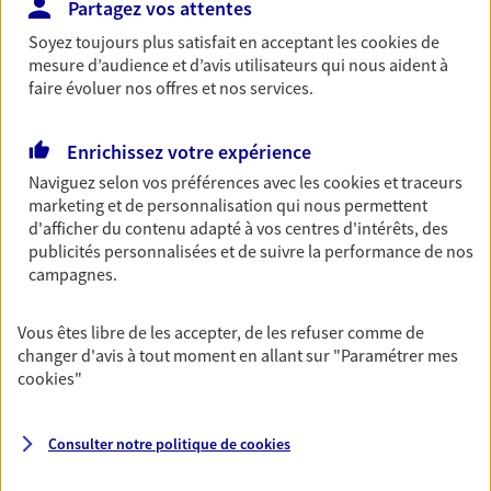
Partagez vos attentes
Retraite
Soyez toujours plus satisfait en acceptant les
cookies
de
Préparez sereinement ce nouveau chapitre de
mesure d’audience et d’avis utilisateurs qui nous aident à
votre vie avec les conseils d'un expert. Découvrez
faire évoluer nos offres et nos services.
notre solution PER (Plan Epargne Retraite)
spécialement conçue pour la retraite.
Enrichissez votre expérience
Naviguez selon vos préférences avec les
cookies et traceurs
Santé
marketing et de personnalisation qui nous permettent
d'afficher du contenu adapté à vos centres d'intérêts, des
Couvrez vos dépenses de santé ainsi que celles de
publicités personnalisées et de suivre la performance de nos
votre famille avec la complémentaire santé qui
campagnes.
vous ressemble.
Vous êtes libre de les accepter, de les refuser comme de
Prévoyance
changer d'avis à tout moment en allant sur
"Paramétrer mes
Pour un avenir serein, assurez-vous avec notre
cookies
"
contrat prévoyance. Préservez vos proches en cas
d'accident ou de maladie en optant pour les
garanties incapacité temporaire totale de travail,
Consulter notre politique de
cookies
invalidité ou de décès.