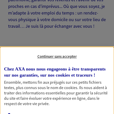
proches en cas d’imprévus... Où que vous soyez, je
m’adapte à votre emploi du temps : un rendez-
vous physique à votre domicile ou sur votre lieu de
travail… Je suis là pour échanger avec vous !
Continuer sans accepter
Nos offres phares
Chez AXA nous nous engageons à être transparents
sur nos garanties, sur nos
cookies et traceurs
!
Épargne
Ensemble, mettons fin aux préjugés sur ces petits fichiers
textes, plus connus sous le nom de
cookies
. Ils nous aident à
Réalisez vos projets grâce à votre épargne : achat
traiter des informations essentielles pour garantir la sécurité
immobilier, études des enfants ou voyage autour
du site et faire évoluer votre expérience en ligne, dans le
du monde… Épargnez à votre rythme et
respect de votre vie privée.
simplement, selon votre profil.