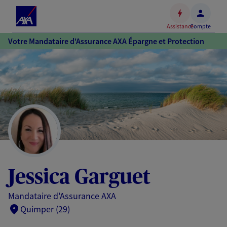
Espace
client
Assistance
Compte
Accéder
Votre Mandataire d'Assurance AXA Épargne et Protection
au
contenu
principal
Accéder
au
pied
de
page
Jessica Garguet
Mandataire d'Assurance AXA
Quimper (29)