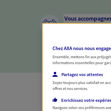
Vous accompagner 
confiance
Vous accompagner dans vos p
votre vie, c'est ainsi que no
Chez AXA nous nous engageon
la confiance et la proximité.
connaître que nous proposon
Ensemble, mettons fin aux préjugés 
informations essentielles pour garan
Partagez vos attentes
Soyez toujours plus satisfait en ac
offres et nos services.
Toutes nos 
Enrichissez votre expérie
Naviguez selon vos préférences ave