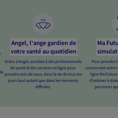
Angel, l'ange gardien de
Ma Futu
votre santé au quotidien
simulat
s
Grâce à Angel, accédez à des professionnels
Pour prendre l
de santé et des services en ligne pour
concernant votre r
de
prendre soin de vous, dans la vie de tous les
ligne Ma Future
jours tout autant que dans les moments
d'estimer à dat
difficiles.
percevrez apr