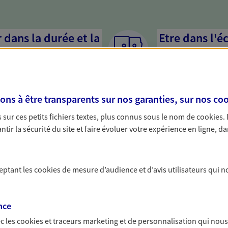
dans la durée et la
Etre dans l'é
Parce que proposer 
mandataires mettent
rojets de vie tout au long de
pour mieux comprend
us concevons notre métier : dans
en cas de difficultés.
s à être transparents sur nos garanties, sur nos
coo
 C'est en apprenant à vous
s de meilleures solutions.
sur ces petits fichiers textes, plus connus sous le nom de
cookies
.
tir la sécurité du site et faire évoluer votre expérience en ligne, da
ceptant les
cookies
de mesure d’audience et d’avis utilisateurs qui n
solutions AXA Épargne e
nce
c les
cookies et traceurs
marketing et de personnalisation qui nous