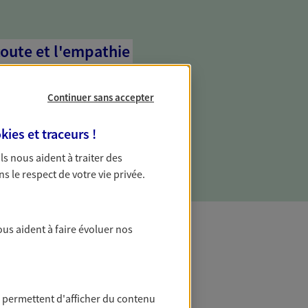
coute et l'empathie
commence d'abord par écouter, nos
 l'empathie au cœur de leurs échanges
Continuer sans accepter
re vos besoins et mieux vous soutenir
kies et traceurs
!
 Ils nous aident à traiter des
ns le respect de votre vie privée.
ous aident à faire évoluer nos
t Protection
 permettent d'afficher du contenu