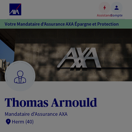
Espace
client
Assistance
Compte
Accéder
Votre Mandataire d'Assurance AXA Épargne et Protection
au
contenu
principal
Accéder
au
pied
de
page
Thomas Arnould
Mandataire d'Assurance AXA
Herm (40)