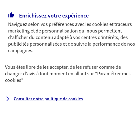
Retraite
Enrichissez votre expérience
Préparez sereinement ce nouveau chapitre de
votre vie avec les conseils d'un expert. Découvrez
Naviguez selon vos préférences avec les
cookies et traceurs
notre solution PER (Plan Epargne Retraite)
marketing et de personnalisation qui nous permettent
spécialement conçue pour la retraite.
d'afficher du contenu adapté à vos centres d'intérêts, des
publicités personnalisées et de suivre la performance de nos
campagnes.
Santé
Couvrez vos dépenses de santé ainsi que celles de
Vous êtes libre de les accepter, de les refuser comme de
votre famille avec la complémentaire santé qui
changer d'avis à tout moment en allant sur
"Paramétrer mes
vous ressemble.
cookies
"
Prévoyance
Consulter notre politique de
cookies
Pour un avenir serein, assurez-vous avec notre
contrat prévoyance. Préservez vos proches en cas
d'accident ou de maladie en optant pour les
garanties incapacité temporaire totale de travail,
invalidité ou de décès.