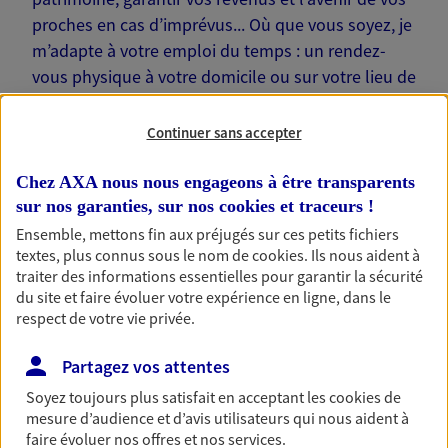
proches en cas d’imprévus... Où que vous soyez, je
m’adapte à votre emploi du temps : un rendez-
vous physique à votre domicile ou sur votre lieu de
travail… Je suis là pour échanger avec vous !
Continuer sans accepter
Chez AXA nous nous engageons à être transparents
sur nos garanties, sur nos
cookies et traceurs
!
Nos offres phares
Ensemble, mettons fin aux préjugés sur ces petits fichiers
textes, plus connus sous le nom de
cookies
. Ils nous aident à
traiter des informations essentielles pour garantir la sécurité
du site et faire évoluer votre expérience en ligne, dans le
Épargne
respect de votre vie privée.
Réalisez vos projets grâce à votre épargne : achat
Partagez vos attentes
immobilier, études des enfants ou voyage autour
du monde… Épargnez à votre rythme et
Soyez toujours plus satisfait en acceptant les
cookies
de
simplement, selon votre profil.
mesure d’audience et d’avis utilisateurs qui nous aident à
faire évoluer nos offres et nos services.