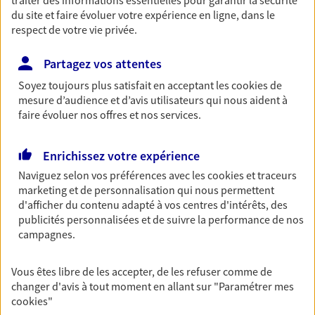
du site et faire évoluer votre expérience en ligne, dans le
Retraite
respect de votre vie privée.
Préparez sereinement ce nouveau chapitre de
votre vie avec les conseils d'un expert. Découvrez
Partagez vos attentes
notre solution PER (Plan Epargne Retraite)
spécialement conçue pour la retraite.
Soyez toujours plus satisfait en acceptant les
cookies
de
mesure d’audience et d’avis utilisateurs qui nous aident à
faire évoluer nos offres et nos services.
Santé
Couvrez vos dépenses de santé ainsi que celles de
Enrichissez votre expérience
votre famille avec la complémentaire santé qui
Naviguez selon vos préférences avec les
cookies et traceurs
vous ressemble.
marketing et de personnalisation qui nous permettent
d'afficher du contenu adapté à vos centres d'intérêts, des
publicités personnalisées et de suivre la performance de nos
Prévoyance
campagnes.
Pour un avenir serein, assurez-vous avec notre
contrat prévoyance. Préservez vos proches en cas
d'accident ou de maladie en optant pour les
Vous êtes libre de les accepter, de les refuser comme de
garanties incapacité temporaire totale de travail,
changer d'avis à tout moment en allant sur
"Paramétrer mes
invalidité ou de décès.
cookies
"