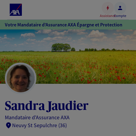
Espace
client
Assistance
Compte
Accéder
Votre Mandataire d'Assurance AXA Épargne et Protection
au
contenu
principal
Accéder
au
pied
de
page
Sandra Jaudier
Mandataire d'Assurance AXA
Neuvy St Sepulchre (36)