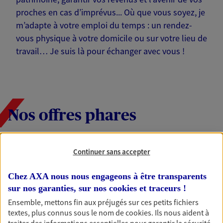
proches en cas d’imprévus... Où que vous soyez, je
m’adapte à votre emploi du temps : un rendez-
vous physique à votre domicile ou sur votre lieu de
travail… Je suis là pour échanger avec vous !
Nos offres phares
Continuer sans accepter
Épargne
Réalisez vos projets grâce à votre épargne : achat
Chez AXA nous nous engageons à être transparents
immobilier, études des enfants ou voyage autour
sur nos garanties, sur nos
cookies et traceurs
!
du monde… Épargnez à votre rythme et
Ensemble, mettons fin aux préjugés sur ces petits fichiers
simplement, selon votre profil.
textes, plus connus sous le nom de
cookies
. Ils nous aident à
traiter des informations essentielles pour garantir la sécurité