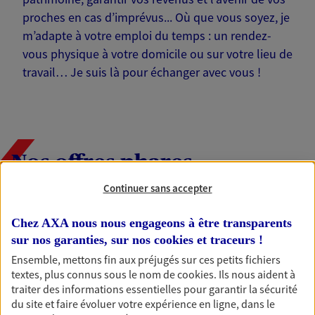
proches en cas d’imprévus... Où que vous soyez, je
m’adapte à votre emploi du temps : un rendez-
vous physique à votre domicile ou sur votre lieu de
travail… Je suis là pour échanger avec vous !
Nos offres phares
Continuer sans accepter
Chez AXA nous nous engageons à être transparents
Épargne
sur nos garanties, sur nos
cookies et traceurs
!
Réalisez vos projets grâce à votre épargne : achat
immobilier, études des enfants ou voyage autour
Ensemble, mettons fin aux préjugés sur ces petits fichiers
du monde… Épargnez à votre rythme et
textes, plus connus sous le nom de
cookies
. Ils nous aident à
simplement, selon votre profil.
traiter des informations essentielles pour garantir la sécurité
du site et faire évoluer votre expérience en ligne, dans le