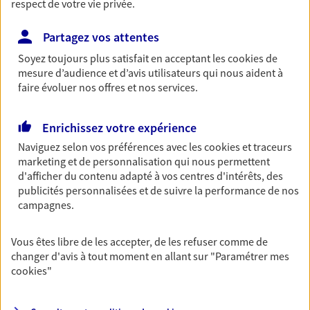
respect de votre vie privée.
Retraite
Partagez vos attentes
Préparez sereinement ce nouveau chapitre de
votre vie avec les conseils d'un expert. Découvrez
Soyez toujours plus satisfait en acceptant les
cookies
de
notre solution PER (Plan Epargne Retraite)
mesure d’audience et d’avis utilisateurs qui nous aident à
spécialement conçue pour la retraite.
faire évoluer nos offres et nos services.
Santé
Enrichissez votre expérience
Couvrez vos dépenses de santé ainsi que celles de
Naviguez selon vos préférences avec les
cookies et traceurs
votre famille avec la complémentaire santé qui
marketing et de personnalisation qui nous permettent
vous ressemble.
d'afficher du contenu adapté à vos centres d'intérêts, des
publicités personnalisées et de suivre la performance de nos
campagnes.
Prévoyance
Pour un avenir serein, assurez-vous avec notre
Vous êtes libre de les accepter, de les refuser comme de
contrat prévoyance. Préservez vos proches en cas
changer d'avis à tout moment en allant sur
"Paramétrer mes
d'accident ou de maladie en optant pour les
cookies
"
garanties incapacité temporaire totale de travail,
invalidité ou de décès.