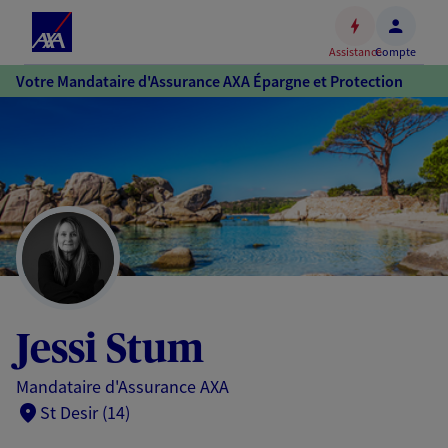
Espace
client
Assistance
Compte
Accéder
Votre Mandataire d'Assurance AXA Épargne et Protection
au
contenu
principal
Accéder
au
pied
de
page
Jessi Stum
Mandataire d'Assurance AXA
St Desir (14)