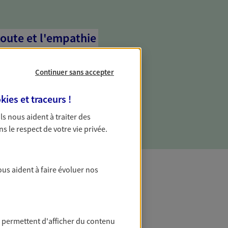
coute et l'empathie
commence d'abord par écouter, nos
 l'empathie au cœur de leurs échanges
Continuer sans accepter
re vos besoins et mieux vous soutenir
kies et traceurs
!
 Ils nous aident à traiter des
ns le respect de votre vie privée.
ous aident à faire évoluer nos
t Protection
 permettent d'afficher du contenu