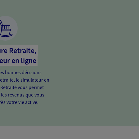
re Retraite,
eur en ligne
es bonnes décisions
etraite, le simulateur en
 Retraite vous permet
e les revenus que vous
ès votre vie active.