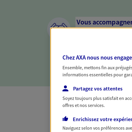
Vous accompagner 
confiance
Vous accompagner dans vos p
votre vie, c'est ainsi que no
Chez AXA nous nous engageon
la confiance et la proximité.
connaître que nous proposon
Ensemble, mettons fin aux préjugés 
informations essentielles pour garan
Partagez vos attentes
Soyez toujours plus satisfait en ac
offres et nos services.
Toutes nos 
Enrichissez votre expérie
Naviguez selon vos préférences ave