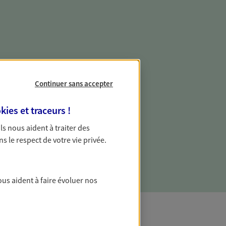
e vie professionnelle et
vée
Continuer sans accepter
 écoute pour vous proposer des
kies et traceurs
!
les couvrant les risques liés à votre
 Ils nous aident à traiter des
es risques liés à votre vie privée. Un seul
ns le respect de votre vie privée.
ous vos besoins, ça change tout.
ous aident à faire évoluer nos