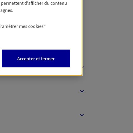
 permettent d'afficher du contenu
t Protection
pagnes.
aramétrer mes
cookies
"
Accepter et fermer