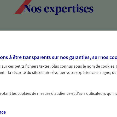
Nos expertises
social et patrimonial
Protéger votr
votre vie pri
stratégie, il est nécessaire
Nous sommes à votre
s à être transparents sur nos garanties, sur nos
coo
c, nous vous accompagnons pour
solutions assurantiel
sur ces petits fichiers textes, plus connus sous le nom de
cookies
.
votre situation. Une analyse
activité, mais aussi l
tir la sécurité du site et faire évoluer votre expérience en ligne, da
s conseils cohérents avec vos
interlocuteur pour t
ceptant les
cookies
de mesure d’audience et d’avis utilisateurs qui n
nce