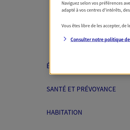
Naviguez selon vos préférences ave
Toutes nos 
adapté à vos centres d'intérêts, d
Vous êtes libre de les accepter, de
Consulter notre politique d
ÉPARGNE ET RETRAITE
SANTÉ ET PRÉVOYANCE
HABITATION