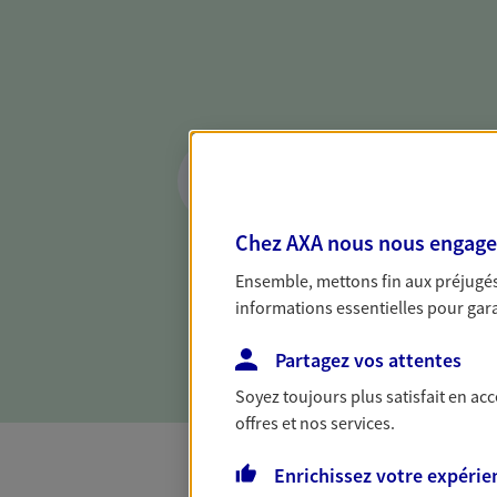
Réaliser un bilan 
de votre situation
Parce qu'avant de définir une 
Chez AXA nous nous engageon
d'établir un bon diagnosti
Ensemble, mettons fin aux préjugés 
dresser un bilan complet de 
informations essentielles pour garan
solide pour vous formuler de
besoins.
Partagez vos attentes
Soyez toujours plus satisfait en ac
offres et nos services.
Enrichissez votre expérie