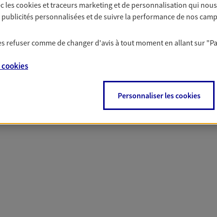
c les
cookies et traceurs
marketing et de personnalisation qui nous
solutions AXA Épargne e
es publicités personnalisées et de suivre la performance de nos cam
 les refuser comme de changer d'avis à tout moment en allant sur
"P
PARTICULIERS
PROFESSIONNELS
e
cookies
Personnaliser les cookies