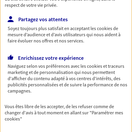
respect de votre vie privée.
Découvrir les offres Épargne
Partagez vos attentes
Retraite
Soyez toujours plus satisfait en acceptant les
cookies
de
mesure d’audience et d’avis utilisateurs qui nous aident à
Préparez sereinement ce nouveau chapitre de
faire évoluer nos offres et nos services.
votre vie avec les conseils d'un expert. Découvrez
notre solution PER (Plan Epargne Retraite)
spécialement conçue pour la retraite.
Enrichissez votre expérience
Découvrir l'offre Retraite
Naviguez selon vos préférences avec les
cookies et traceurs
marketing et de personnalisation qui nous permettent
d'afficher du contenu adapté à vos centres d'intérêts, des
Prévoyance
publicités personnalisées et de suivre la performance de nos
campagnes.
Pour un avenir serein, assurez-vous avec notre
contrat prévoyance. Préservez vos proches en cas
d'accident ou de maladie en optant pour les
Vous êtes libre de les accepter, de les refuser comme de
garanties incapacité temporaire totale de travail,
changer d'avis à tout moment en allant sur
"Paramétrer mes
invalidité ou de décès.
cookies
"
Découvrir l'offre Prévoyance