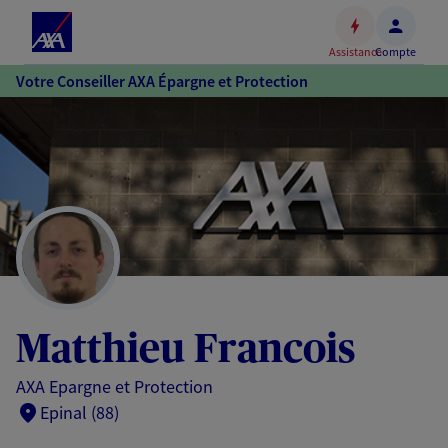
Espace
client
Assistance
Compte
Accéder
Votre Conseiller AXA Épargne et Protection
au
contenu
principal
Accéder
au
pied
de
page
Matthieu Francois
AXA Epargne et Protection
Epinal (88)