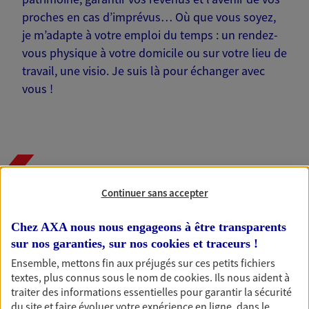
proches en cas d’imprévus… Où que vous soyez,
je m’adapte à votre emploi du temps : un rendez-
vous physique à votre domicile ou sur votre lieu de
travail, une visio. Je suis là pour échanger avec
vous !
Nos offres phares
Continuer sans accepter
Chez AXA nous nous engageons à être transparents
Épargne
sur nos garanties, sur nos
cookies et traceurs
!
Réalisez vos projets grâce à votre épargne : achat
Ensemble, mettons fin aux préjugés sur ces petits fichiers
immobilier, études des enfants ou voyage autour
textes, plus connus sous le nom de
cookies
. Ils nous aident à
du monde… Épargnez à votre rythme et
traiter des informations essentielles pour garantir la sécurité
simplement, selon votre profil.
du site et faire évoluer votre expérience en ligne, dans le