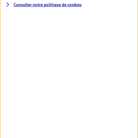
Consulter notre politique de
cookies
Santé
Couvrez vos dépenses de santé ainsi que celles de
votre famille avec la complémentaire santé qui
vous ressemble.
Découvrir l'offre Santé
VOIR TOUTES NOS OFFRES
Nos expertises
Réaliser un bilan social et