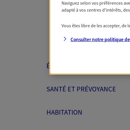
Naviguez selon vos préférences ave
Toutes nos 
adapté à vos centres d'intérêts, d
Vous êtes libre de les accepter, de
Consulter notre politique d
ÉPARGNE ET RETRAITE
SANTÉ ET PRÉVOYANCE
HABITATION