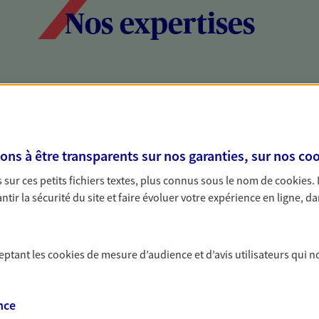
Nos expertises
social et patrimonial
Protéger votr
votre vie pri
stratégie, il est nécessaire
Nous sommes à votre
s à être transparents sur nos garanties, sur nos
coo
c, nous vous accompagnons pour
solutions assurantiel
sur ces petits fichiers textes, plus connus sous le nom de
cookies
.
votre situation. Une analyse
activité, mais aussi l
tir la sécurité du site et faire évoluer votre expérience en ligne, da
s conseils cohérents avec vos
interlocuteur pour t
ceptant les
cookies
de mesure d’audience et d’avis utilisateurs qui n
nce