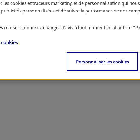
c les
cookies et traceurs
marketing et de personnalisation qui nous
solutions AXA Épargne e
es publicités personnalisées et de suivre la performance de nos cam
 les refuser comme de changer d'avis à tout moment en allant sur
"P
PARTICULIERS
PROFESSIONNELS
e
cookies
Personnaliser les cookies