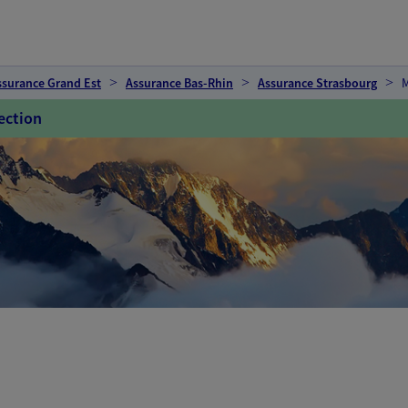
ssurance Grand Est
Assurance Bas-Rhin
Assurance Strasbourg
M
ection