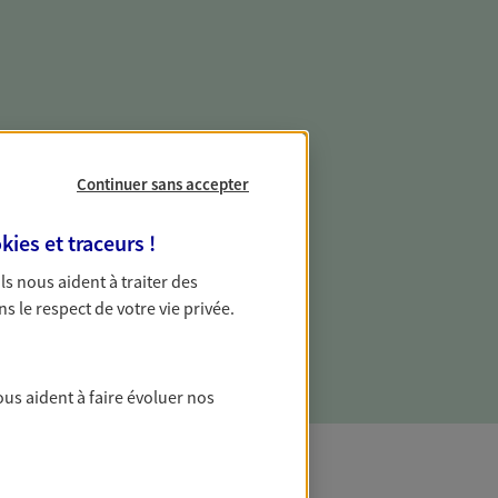
e vie professionnelle et
vée
Continuer sans accepter
 écoute pour vous proposer des
kies et traceurs
!
les couvrant les risques liés à votre
 Ils nous aident à traiter des
es risques liés à votre vie privée. Un seul
ns le respect de votre vie privée.
ous vos besoins, ça change tout.
ous aident à faire évoluer nos