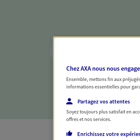
Réaliser un bilan 
de votre situation
Parce qu'avant de définir une 
Chez AXA nous nous engageon
d'établir un bon diagnosti
Ensemble, mettons fin aux préjugés 
dresser un bilan complet de 
informations essentielles pour garan
solide pour vous formuler de
besoins.
Partagez vos attentes
Soyez toujours plus satisfait en ac
offres et nos services.
Enrichissez votre expérie