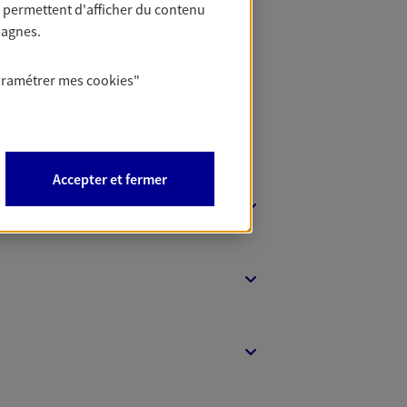
 permettent d'afficher du contenu
t Protection
pagnes.
aramétrer mes
cookies
"
Accepter et fermer