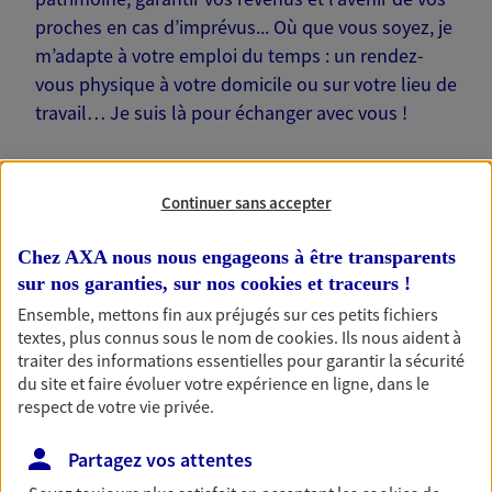
proches en cas d’imprévus... Où que vous soyez, je
m’adapte à votre emploi du temps : un rendez-
vous physique à votre domicile ou sur votre lieu de
travail… Je suis là pour échanger avec vous !
Continuer sans accepter
Nos offres phares
Chez AXA nous nous engageons à être transparents
sur nos garanties, sur nos
cookies et traceurs
!
Ensemble, mettons fin aux préjugés sur ces petits fichiers
textes, plus connus sous le nom de
cookies
. Ils nous aident à
Épargne
traiter des informations essentielles pour garantir la sécurité
Réalisez vos projets grâce à votre épargne : achat
du site et faire évoluer votre expérience en ligne, dans le
immobilier, études des enfants ou voyage autour
respect de votre vie privée.
du monde… Épargnez à votre rythme et
simplement, selon votre profil.
Partagez vos attentes