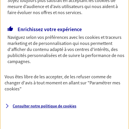
Soyez toujours plus satisfait en acceptant les
cookies
de
mesure d’audience et d’avis utilisateurs qui nous aident à
Retraite
faire évoluer nos offres et nos services.
Préparez sereinement ce nouveau chapitre de
votre vie avec les conseils d'un expert. Découvrez
notre solution PER (Plan Epargne Retraite)
Enrichissez votre expérience
spécialement conçue pour la retraite.
Naviguez selon vos préférences avec les
cookies et traceurs
marketing et de personnalisation qui nous permettent
d'afficher du contenu adapté à vos centres d'intérêts, des
Santé
publicités personnalisées et de suivre la performance de nos
Couvrez vos dépenses de santé ainsi que celles de
campagnes.
votre famille avec la complémentaire santé qui
vous ressemble.
Vous êtes libre de les accepter, de les refuser comme de
changer d'avis à tout moment en allant sur
"Paramétrer mes
cookies
"
Prévoyance
Pour un avenir serein, assurez-vous avec notre
contrat prévoyance. Préservez vos proches en cas
Consulter notre politique de
cookies
d'accident ou de maladie en optant pour les
garanties incapacité temporaire totale de travail,
invalidité ou de décès.