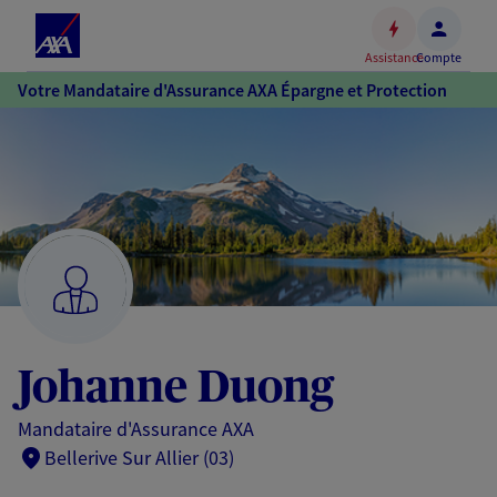
Espace
client
Assistance
Compte
Accéder
Votre Mandataire d'Assurance AXA Épargne et Protection
au
contenu
principal
Accéder
au
pied
de
page
Johanne Duong
Mandataire d'Assurance AXA
Bellerive Sur Allier (03)