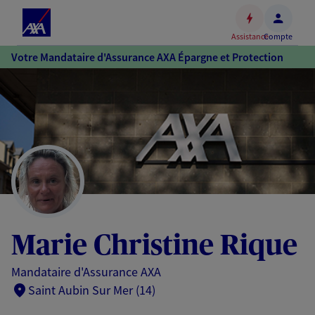
Espace
client
Assistance
Compte
Accéder
Votre Mandataire d'Assurance AXA Épargne et Protection
au
contenu
principal
Accéder
au
pied
de
page
Marie Christine Rique
Mandataire d'Assurance AXA
Saint Aubin Sur Mer (14)