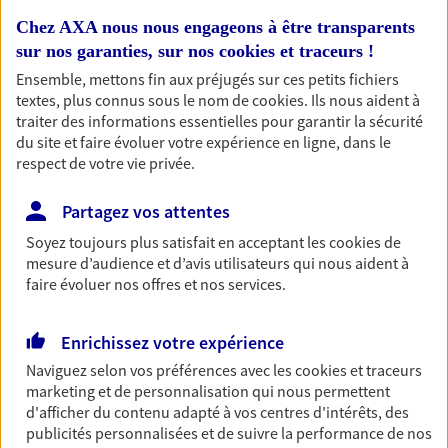
Retraite
Chez AXA nous nous engageons à être transparents
sur nos garanties, sur nos
cookies et traceurs
!
Préparez sereinement ce nouveau chapitre de
votre vie avec les conseils d'un expert. Découvrez
Ensemble, mettons fin aux préjugés sur ces petits fichiers
notre solution PER (Plan Epargne Retraite)
textes, plus connus sous le nom de
cookies
. Ils nous aident à
spécialement conçue pour la retraite.
traiter des informations essentielles pour garantir la sécurité
du site et faire évoluer votre expérience en ligne, dans le
respect de votre vie privée.
Santé
Couvrez vos dépenses de santé ainsi que celles de
Partagez vos attentes
votre famille avec la complémentaire santé qui
Soyez toujours plus satisfait en acceptant les
cookies
de
vous ressemble.
mesure d’audience et d’avis utilisateurs qui nous aident à
faire évoluer nos offres et nos services.
Prévoyance
Enrichissez votre expérience
Pour un avenir serein, assurez-vous avec notre
contrat prévoyance. Préservez vos proches en cas
Naviguez selon vos préférences avec les
cookies et traceurs
d'accident ou de maladie en optant pour les
marketing et de personnalisation qui nous permettent
garanties incapacité temporaire totale de travail,
d'afficher du contenu adapté à vos centres d'intérêts, des
invalidité ou de décès.
publicités personnalisées et de suivre la performance de nos