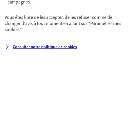
campagnes.
VOIR TOUTES NOS OFFRES
Vous êtes libre de les accepter, de les refuser comme de
changer d'avis à tout moment en allant sur
"Paramétrer mes
cookies
"
Consulter notre politique de
cookies
Nos expertises
Vous accompagner dans la
durée et la confiance
Vous accompagner dans vos projets de vie tout
au long de votre vie, c'est ainsi que nous
concevons notre métier : dans la confiance et la
proximité. C'est en apprenant à vous connaître
que nous proposons de meilleures solutions.
Etre dans l'écoute et