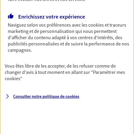
Découvrir les offres Épargne
Enrichissez votre expérience
Naviguez selon vos préférences avec les
cookies et traceurs
Retraite
marketing et de personnalisation qui nous permettent
Préparez sereinement ce nouveau chapitre de
d'afficher du contenu adapté à vos centres d'intérêts, des
votre vie avec les conseils d'un expert. Découvrez
publicités personnalisées et de suivre la performance de nos
notre solution PER (Plan Epargne Retraite)
campagnes.
spécialement conçue pour la retraite.
Vous êtes libre de les accepter, de les refuser comme de
Découvrir l'offre Retraite
changer d'avis à tout moment en allant sur
"Paramétrer mes
cookies
"
Prévoyance
Pour un avenir serein, assurez-vous avec notre
Consulter notre politique de
cookies
contrat prévoyance. Préservez vos proches en cas
d'accident ou de maladie en optant pour les
garanties incapacité temporaire totale de travail,
invalidité ou de décès.
Découvrir l'offre Prévoyance