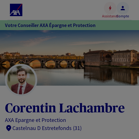
Espace
client
Assistance
Compte
Accéder
Votre Conseiller AXA Épargne et Protection
au
contenu
principal
Accéder
au
pied
de
page
Corentin Lachambre
AXA Epargne et Protection
Castelnau D Estretefonds (31)