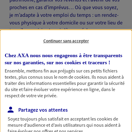
proches en cas d’imprévus… Où que vous soyez,
je m’adapte à votre emploi du temps : un rendez-
vous physique à votre domicile ou sur votre lieu de
travail, une visio. Je suis là pour échanger avec
vous !
Continuer sans accepter
Chez AXA nous nous engageons à être transparents
sur nos garanties, sur nos
cookies et traceurs
!
Ensemble, mettons fin aux préjugés sur ces petits fichiers
Nos offres phares
textes, plus connus sous le nom de
cookies
. Ils nous aident à
traiter des informations essentielles pour garantir la sécurité
du site et faire évoluer votre expérience en ligne, dans le
respect de votre vie privée.
Épargne
Partagez vos attentes
Réalisez vos projets grâce à votre épargne : achat
immobilier, études des enfants ou voyage autour
Soyez toujours plus satisfait en acceptant les
cookies
de
du monde… Épargnez à votre rythme et
mesure d’audience et d’avis utilisateurs qui nous aident à
simplement, selon votre profil.
faire évoluer nos offres et nos services.