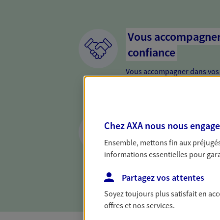
Vous accompagner 
confiance
Vous accompagner dans vos p
votre vie, c'est ainsi que no
la confiance et la proximité.
connaître que nous proposon
Anticiper et prépar
Chez AXA nous nous engageon
Il n'est jamais ni trop tôt, n
Ensemble, mettons fin aux préjugés 
retraite. Nous vous aidons à 
informations essentielles pour garan
maintenir votre qualité de vi
nouvelle étape : PER, assuran
Partagez vos attentes
Soyez toujours plus satisfait en ac
offres et nos services.