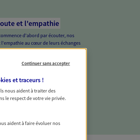
coute et l'empathie
commence d'abord par écouter, nos
 l'empathie au cœur de leurs échanges
re vos besoins et mieux vous soutenir
Continuer sans accepter
e avenir
kies et traceurs
!
s et sécurisez votre futur grâce à nos
 Ils nous aident à traiter des
ns. Nous vous accompagnons dans vos
ns le respect de votre vie privée.
vilégiant une relation de confiance et de
ous aident à faire évoluer nos