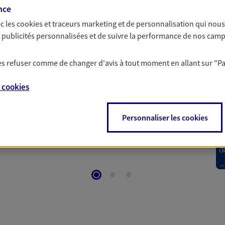
nce
c les
cookies et traceurs
marketing et de personnalisation qui nous
 Santé
es publicités personnalisées et de suivre la performance de nos cam
 les refuser comme de changer d'avis à tout moment en allant sur
"P
 aussi prendre soin de votre santé ? Avec le contrat Ma
 votre budget et situation tout en profitant de –10% sur
e
cookies
et plus ; et si vous êtes un travailleur non salarié.
on sur l’offre et ses conditions.
Personnaliser les cookies