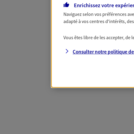
Enrichissez votre expérie
Naviguez selon vos préférences ave
Complémentaire
adapté à vos centres d'intérêts, d
Vous êtes libre de les accepter, de
Et si préserver votre budget, c’était
Santé d’AXA, adaptez vos garanties à
Consulter notre politique d
votre cotisation, si vous avez 60 ans 
Contactez-nous pour plus d’informati