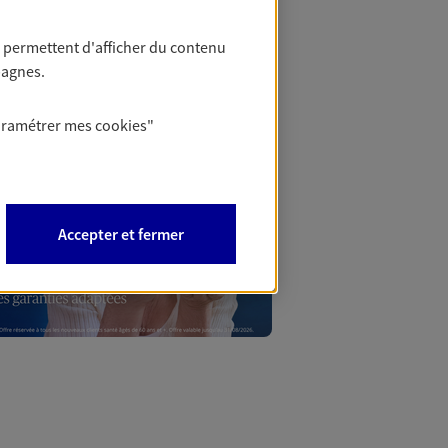
 permettent d'afficher du contenu
Mon Offr
pagnes.
aramétrer mes
cookies
"
Profitez d’une off
nouveaux contrats,
Offre soumise à con
Epargne & Retraite.
Accepter et fermer
PROFITER DE L'OFF