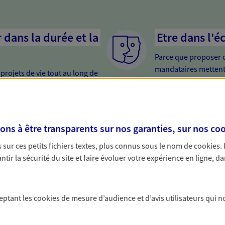
dans la durée et la
Etre dans l'é
Parce que proposer 
mandataires mettent
rojets de vie tout au long de
pour mieux comprend
us concevons notre métier : dans
en cas de difficultés.
 C'est en apprenant à vous
s de meilleures solutions.
er votre retraite
Préparer votr
s à être transparents sur nos garanties, sur nos
coo
i trop tard pour préparer votre
Anticipez les imprévu
sur ces petits fichiers textes, plus connus sous le nom de
cookies
.
trouver les solutions pour
différentes solutio
tir la sécurité du site et faire évoluer votre expérience en ligne, da
e et profiter pleinement de cette
projets de vie en pri
ce vie...
proximité.
ceptant les
cookies
de mesure d’audience et d’avis utilisateurs qui n