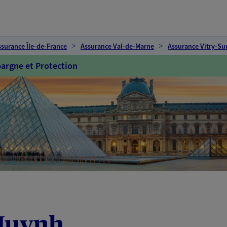
ssurance Île-de-France
Assurance Val-de-Marne
Assurance Vitry-Su
argne et Protection
Huynh