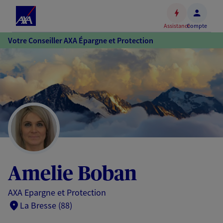
Espace
client
Assistance
Compte
Accéder
Votre Conseiller AXA Épargne et Protection
au
contenu
principal
Accéder
au
pied
de
page
Amelie Boban
AXA Epargne et Protection
La Bresse (88)