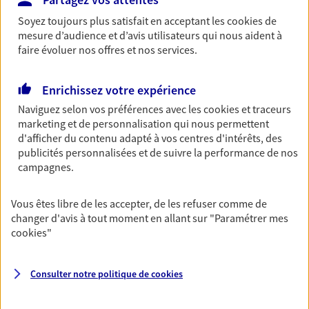
Découvrir les offres Épargne
Soyez toujours plus satisfait en acceptant les
cookies
de
mesure d’audience et d’avis utilisateurs qui nous aident à
faire évoluer nos offres et nos services.
Retraite
Préparez sereinement ce nouveau chapitre de
Enrichissez votre expérience
votre vie avec les conseils d'un expert. Découvrez
Naviguez selon vos préférences avec les
cookies et traceurs
notre solution PER (Plan Epargne Retraite)
marketing et de personnalisation qui nous permettent
spécialement conçue pour la retraite.
d'afficher du contenu adapté à vos centres d'intérêts, des
publicités personnalisées et de suivre la performance de nos
Découvrir l'offre Retraite
campagnes.
Prévoyance
Vous êtes libre de les accepter, de les refuser comme de
Pour un avenir serein, assurez-vous avec notre
changer d'avis à tout moment en allant sur
"Paramétrer mes
contrat prévoyance. Préservez vos proches en cas
cookies
"
d'accident ou de maladie en optant pour les
garanties incapacité temporaire totale de travail,
Consulter notre politique de
cookies
invalidité ou de décès.
Découvrir l'offre Prévoyance