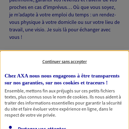
proches en cas d’imprévus… Où que vous soyez,
je m’adapte à votre emploi du temps : un rendez-
vous physique à votre domicile ou sur votre lieu de
travail, une visio. Je suis là pour échanger avec
vous !
Continuer sans accepter
Nos offres phares
Chez AXA nous nous engageons à être transparents
sur nos garanties, sur nos
cookies et traceurs
!
Ensemble, mettons fin aux préjugés sur ces petits fichiers
textes, plus connus sous le nom de
cookies
. Ils nous aident à
Épargne
traiter des informations essentielles pour garantir la sécurité
Réalisez vos projets grâce à votre épargne : achat
du site et faire évoluer votre expérience en ligne, dans le
immobilier, études des enfants ou voyage autour
respect de votre vie privée.
du monde… Épargnez à votre rythme et
simplement, selon votre profil.
Partagez vos attentes