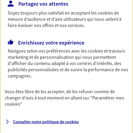
Partagez vos attentes
Retraite
Soyez toujours plus satisfait en acceptant les
cookies
de
Préparez sereinement ce nouveau chapitre de
mesure d’audience et d’avis utilisateurs qui nous aident à
votre vie avec les conseils d'un expert. Découvrez
faire évoluer nos offres et nos services.
notre solution PER (Plan Epargne Retraite)
spécialement conçue pour la retraite.
Enrichissez votre expérience
Naviguez selon vos préférences avec les
cookies et traceurs
Santé
marketing et de personnalisation qui nous permettent
Couvrez vos dépenses de santé ainsi que celles de
d'afficher du contenu adapté à vos centres d'intérêts, des
votre famille avec la complémentaire santé qui
publicités personnalisées et de suivre la performance de nos
vous ressemble.
campagnes.
Vous êtes libre de les accepter, de les refuser comme de
Prévoyance
changer d'avis à tout moment en allant sur
"Paramétrer mes
Pour un avenir serein, assurez-vous avec notre
cookies
"
contrat prévoyance. Préservez vos proches en cas
d'accident ou de maladie en optant pour les
garanties incapacité temporaire totale de travail,
Consulter notre politique de
cookies
invalidité ou de décès.