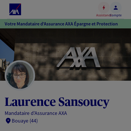
Espace
client
Assistance
Compte
Accéder
Votre Mandataire d'Assurance AXA Épargne et Protection
au
contenu
principal
Accéder
au
pied
de
page
Laurence Sansoucy
Mandataire d'Assurance AXA
Bouaye (44)