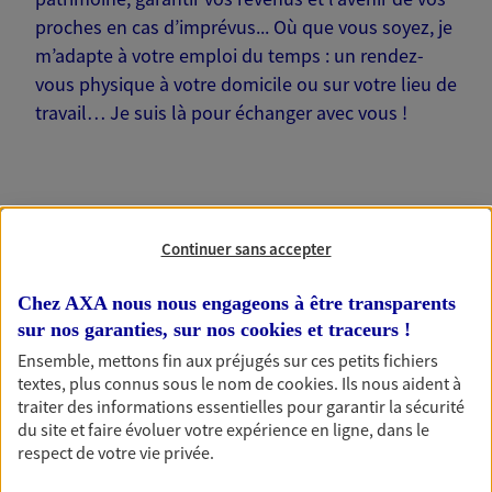
proches en cas d’imprévus... Où que vous soyez, je
m’adapte à votre emploi du temps : un rendez-
vous physique à votre domicile ou sur votre lieu de
travail… Je suis là pour échanger avec vous !
Nos offres phares
Continuer sans accepter
Chez AXA nous nous engageons à être transparents
sur nos garanties, sur nos
cookies et traceurs
!
Épargne
Ensemble, mettons fin aux préjugés sur ces petits fichiers
Réalisez vos projets grâce à votre épargne : achat
textes, plus connus sous le nom de
cookies
. Ils nous aident à
immobilier, études des enfants ou voyage autour
traiter des informations essentielles pour garantir la sécurité
du monde… Épargnez à votre rythme et
du site et faire évoluer votre expérience en ligne, dans le
simplement, selon votre profil.
respect de votre vie privée.