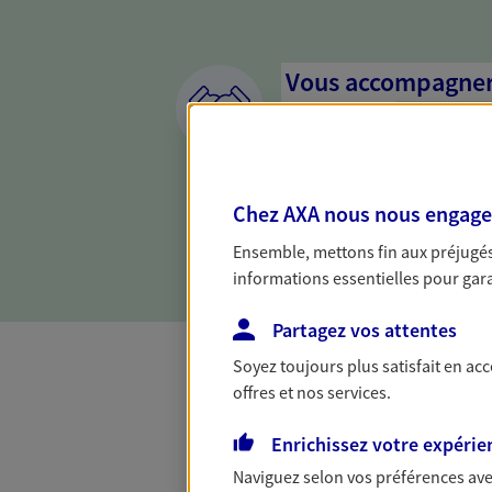
Vous accompagner 
confiance
Vous accompagner dans vos p
votre vie, c'est ainsi que no
Chez AXA nous nous engageon
la confiance et la proximité.
connaître que nous proposon
Ensemble, mettons fin aux préjugés 
informations essentielles pour garan
Partagez vos attentes
Soyez toujours plus satisfait en ac
offres et nos services.
Toutes nos 
Enrichissez votre expérie
Naviguez selon vos préférences ave