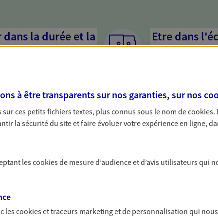
dans la durée et la
Etre dans l'é
Parce que proposer 
mandataires mettent
rojets de vie tout au long de
pour mieux comprend
us concevons notre métier : dans
en cas de difficultés.
s à être transparents sur nos garanties, sur nos
coo
 C'est en apprenant à vous
s de meilleures solutions.
sur ces petits fichiers textes, plus connus sous le nom de
cookies
.
tir la sécurité du site et faire évoluer votre expérience en ligne, da
ceptant les
cookies
de mesure d’audience et d’avis utilisateurs qui n
solutions AXA Épargne e
nce
c les
cookies et traceurs
marketing et de personnalisation qui nous