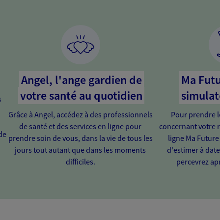
Angel, l'ange gardien de
Ma Futu
votre santé au quotidien
simulat
s
Grâce à Angel, accédez à des professionnels
Pour prendre l
de santé et des services en ligne pour
concernant votre r
de
prendre soin de vous, dans la vie de tous les
ligne Ma Future
jours tout autant que dans les moments
d'estimer à dat
difficiles.
percevrez apr