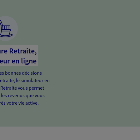
re Retraite,
eur en ligne
es bonnes décisions
etraite, le simulateur en
 Retraite vous permet
e les revenus que vous
ès votre vie active.