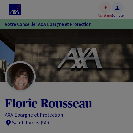
Espace
client
Assistance
Compte
Accéder
Votre Conseiller AXA Épargne et Protection
au
contenu
principal
Accéder
au
pied
de
page
Florie Rousseau
AXA Epargne et Protection
Saint James (50)