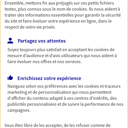
Ensemble, mettons fin aux préjugés sur ces petits fichiers
Découvrir les offres Épargne
textes, plus connus sous le nom de
cookies
. Ils nous aident à
traiter des informations essentielles pour garantir la sécurité
du site et faire évoluer votre expérience en ligne, dans le
Retraite
respect de votre vie privée.
Préparez sereinement ce nouveau chapitre de
votre vie avec les conseils d'un expert. Découvrez
Partagez vos attentes
notre solution PER (Plan Epargne Retraite)
Soyez toujours plus satisfait en acceptant les
cookies
de
spécialement conçue pour la retraite.
mesure d’audience et d’avis utilisateurs qui nous aident à
faire évoluer nos offres et nos services.
Découvrir l'offre Retraite
Enrichissez votre expérience
Prévoyance
Naviguez selon vos préférences avec les
cookies et traceurs
Pour un avenir serein, assurez-vous avec notre
marketing et de personnalisation qui nous permettent
contrat prévoyance. Préservez vos proches en cas
d'afficher du contenu adapté à vos centres d'intérêts, des
d'accident ou de maladie en optant pour les
publicités personnalisées et de suivre la performance de nos
garanties incapacité temporaire totale de travail,
campagnes.
invalidité ou de décès.
Vous êtes libre de les accepter, de les refuser comme de
Découvrir l'offre Prévoyance