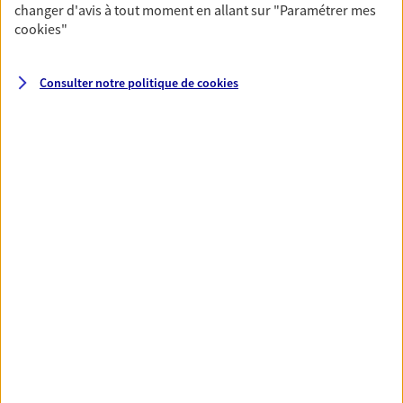
changer d'avis à tout moment en allant sur
"Paramétrer mes
cookies
"
Santé
Couvrez vos dépenses de santé ainsi que celles de
Consulter notre politique de
cookies
votre famille avec la complémentaire santé qui
vous ressemble.
Découvrir l'offre Santé
VOIR TOUTES NOS OFFRES
Nos expertises
Réaliser un bilan social et