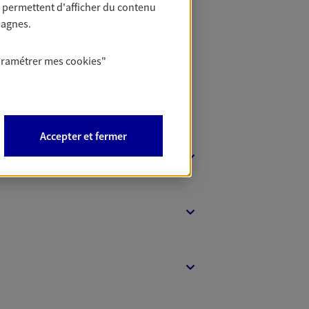
 permettent d'afficher du contenu
t Protection
pagnes.
aramétrer mes
cookies
"
Accepter et fermer