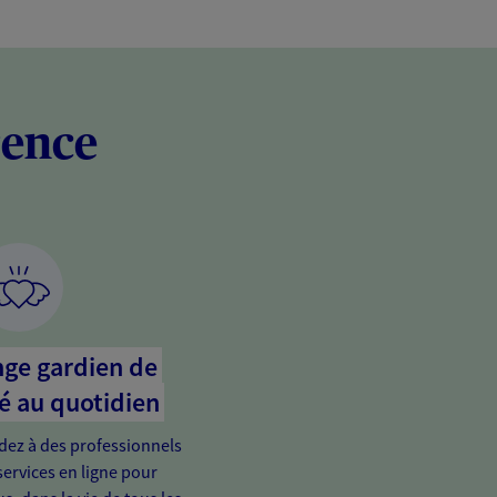
rence
nge gardien de
é au quotidien
édez à des professionnels
services en ligne pour