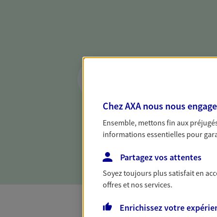
Réaliser un bilan 
de votre situation
Parce qu'avant de définir une 
Chez AXA nous nous engageon
d'établir un bon diagnosti
Ensemble, mettons fin aux préjugés 
dresser un bilan complet de 
informations essentielles pour garan
solide pour vous formuler de
besoins.
Partagez vos attentes
Soyez toujours plus satisfait en ac
offres et nos services.
Enrichissez votre expérie