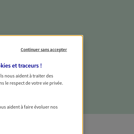
e vie professionnelle et
vée
Continuer sans accepter
 écoute pour vous proposer des
kies et traceurs
!
les couvrant les risques liés à votre
 Ils nous aident à traiter des
es risques liés à votre vie privée. Un seul
ns le respect de votre vie privée.
ous vos besoins, ça change tout.
ous aident à faire évoluer nos