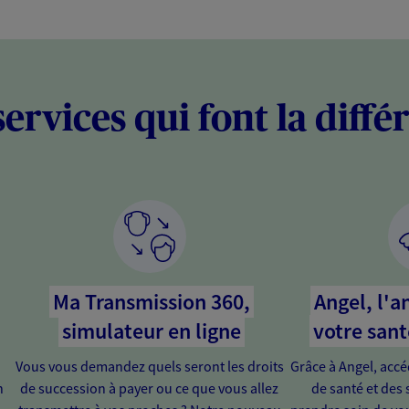
services qui font la diffé
Ma Transmission 360,
Angel, l'a
simulateur en ligne
votre sant
Vous vous demandez quels seront les droits
Grâce à Angel, acc
n
de succession à payer ou ce que vous allez
de santé et des 