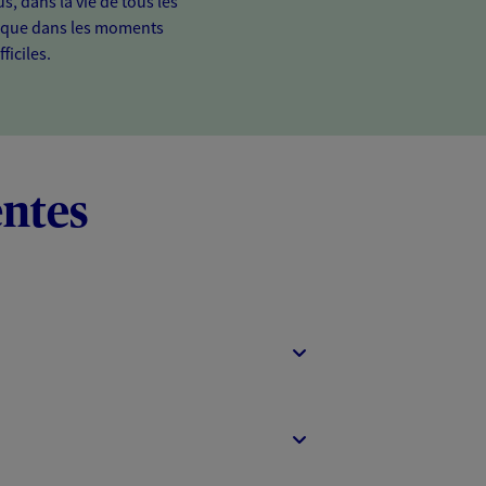
s, dans la vie de tous les
t que dans les moments
fficiles.
entes