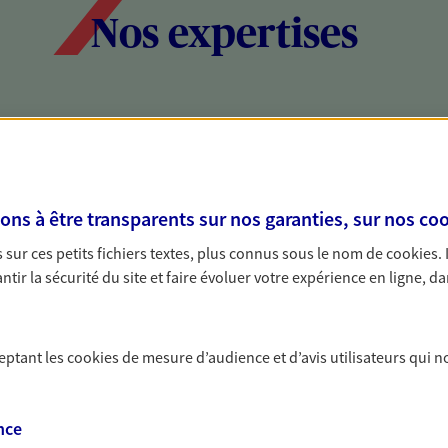
Nos expertises
social et patrimonial
Protéger votr
votre vie pri
stratégie, il est nécessaire
Nous sommes à votre
s à être transparents sur nos garanties, sur nos
coo
c, nous vous accompagnons pour
solutions assurantiel
sur ces petits fichiers textes, plus connus sous le nom de
cookies
.
votre situation. Une analyse
activité, mais aussi l
tir la sécurité du site et faire évoluer votre expérience en ligne, da
s conseils cohérents avec vos
interlocuteur pour t
ceptant les
cookies
de mesure d’audience et d’avis utilisateurs qui n
nce