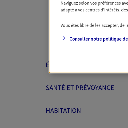
Naviguez selon vos préférences ave
Toutes nos 
adapté à vos centres d'intérêts, d
Vous êtes libre de les accepter, de
Consulter notre politique d
ÉPARGNE ET RETRAITE
SANTÉ ET PRÉVOYANCE
HABITATION