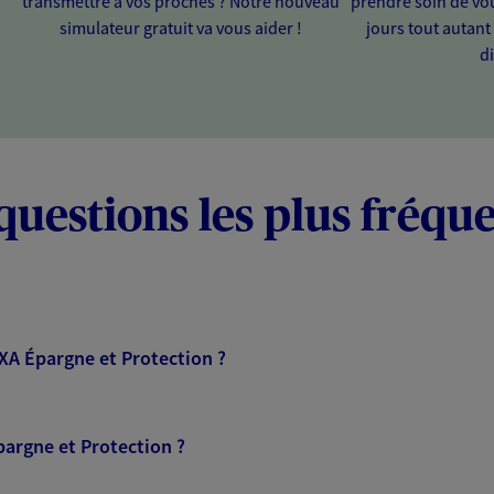
transmettre à vos proches ? Notre nouveau
prendre soin de vou
simulateur gratuit va vous aider !
jours tout autan
di
questions les plus fréqu
AXA Épargne et Protection ?
pargne et Protection ?