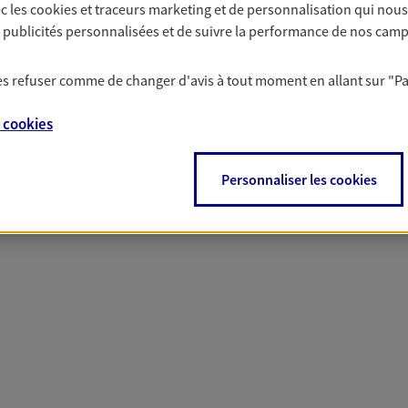
c les
cookies et traceurs
marketing et de personnalisation qui nous
solutions AXA Épargne e
es publicités personnalisées et de suivre la performance de nos cam
 les refuser comme de changer d'avis à tout moment en allant sur
"P
PARTICULIERS
PROFESSIONNELS
e
cookies
Personnaliser les cookies