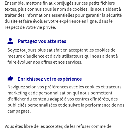
Ensemble, mettons fin aux préjugés sur ces petits fichiers
Découvrir les offres Épargne
textes, plus connus sous le nom de
cookies
. Ils nous aident à
traiter des informations essentielles pour garantir la sécurité
du site et faire évoluer votre expérience en ligne, dans le
Retraite
respect de votre vie privée.
Préparez sereinement ce nouveau chapitre de
votre vie avec les conseils d'un expert. Découvrez
Partagez vos attentes
notre solution PER (Plan Epargne Retraite)
Soyez toujours plus satisfait en acceptant les
cookies
de
spécialement conçue pour la retraite.
mesure d’audience et d’avis utilisateurs qui nous aident à
faire évoluer nos offres et nos services.
Découvrir l'offre Retraite
Enrichissez votre expérience
Prévoyance
Naviguez selon vos préférences avec les
cookies et traceurs
Pour un avenir serein, assurez-vous avec notre
marketing et de personnalisation qui nous permettent
contrat prévoyance. Préservez vos proches en cas
d'afficher du contenu adapté à vos centres d'intérêts, des
d'accident ou de maladie en optant pour les
publicités personnalisées et de suivre la performance de nos
garanties incapacité temporaire totale de travail,
campagnes.
invalidité ou de décès.
Vous êtes libre de les accepter, de les refuser comme de
Découvrir l'offre Prévoyance