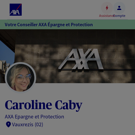
Espace
client
Assistance
Compte
Accéder
Votre Conseiller AXA Épargne et Protection
au
contenu
principal
Accéder
au
pied
de
page
Caroline Caby
AXA Epargne et Protection
Vauxrezis (02)