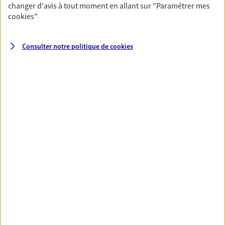
changer d'avis à tout moment en allant sur
"Paramétrer mes
cookies
"
Santé
Couvrez vos dépenses de santé ainsi que celles de
Consulter notre politique de
cookies
votre famille avec la complémentaire santé qui
vous ressemble.
Découvrir l'offre Santé
VOIR TOUTES NOS OFFRES
Nos expertises
Réaliser un bilan social et