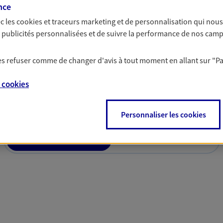
nce
c les
cookies et traceurs
marketing et de personnalisation qui nous
es publicités personnalisées et de suivre la performance de nos cam
 les refuser comme de changer d'avis à tout moment en allant sur
"P
solutions AXA Épargne e
e
cookies
Personnaliser les cookies
PARTICULIERS
PROFESSIONNELS