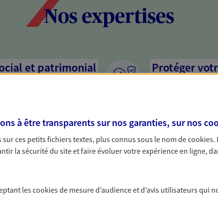
Nos expertises
social et patrimonial
Protéger votr
votre vie pri
stratégie, il est nécessaire
Nous sommes à votre
c, nous vous accompagnons pour
solutions assurantiel
s à être transparents sur nos garanties, sur nos
coo
votre situation. Une analyse
activité, mais aussi l
s conseils cohérents avec vos
interlocuteur pour t
sur ces petits fichiers textes, plus connus sous le nom de
cookies
.
tir la sécurité du site et faire évoluer votre expérience en ligne, da
protéger vos proches
Optimiser la 
a vie
patrimoine
ceptant les
cookies
de mesure d’audience et d’avis utilisateurs qui n
yance, sécurisez vos ressources
Gérez et optimisez v
s d'accident, d'invalidité,
diversifier vos place