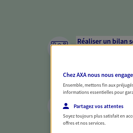
Réaliser un bilan 
de votre situation
Parce qu'avant de définir une 
d'établir un bon diagnosti
Chez AXA nous nous engageon
dresser un bilan complet de 
solide pour vous formuler de
Ensemble, mettons fin aux préjugés 
besoins.
informations essentielles pour garan
Vous protéger et 
Partagez vos attentes
face aux aléas de l
Soyez toujours plus satisfait en ac
Avec nos solutions de prévo
offres et nos services.
et protégez vos proches en ca