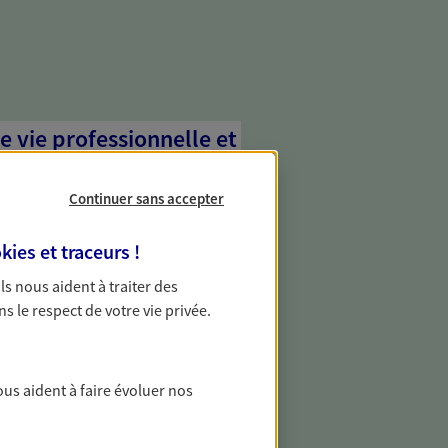
e vie professionnelle et
vée
Continuer sans accepter
 écoute pour vous proposer des
les couvrant les risques liés à votre
kies et traceurs
!
es risques liés à votre vie privée. Un seul
ous vos besoins, ça change tout.
 Ils nous aident à traiter des
ns le respect de votre vie privée.
gestion de votre
ous aident à faire évoluer nos
otre patrimoine avec nos solutions pour
ments et protéger vos actifs.