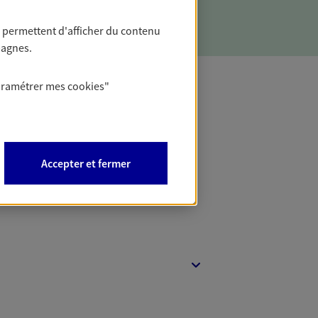
 permettent d'afficher du contenu
pagnes.
aramétrer mes
cookies
"
t Protection
Accepter et fermer