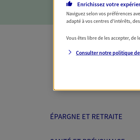
d'incapacité ou de décès.
Enrichissez votre expérie
Naviguez selon vos préférences ave
adapté à vos centres d'intérêts, d
Vous êtes libre de les accepter, de
Toutes nos 
Consulter notre politique d
ÉPARGNE ET RETRAITE