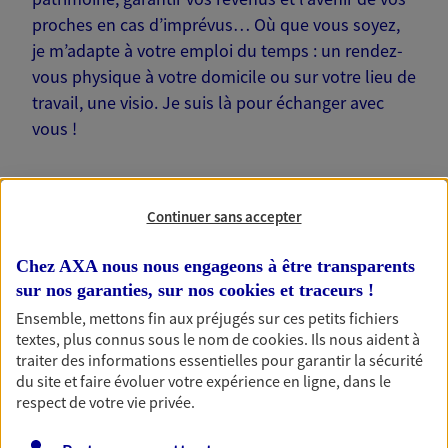
proches en cas d’imprévus… Où que vous soyez,
je m’adapte à votre emploi du temps : un rendez-
vous physique à votre domicile ou sur votre lieu de
travail, une visio. Je suis là pour échanger avec
vous !
Continuer sans accepter
Nos offres phares
Chez AXA nous nous engageons à être transparents
sur nos garanties, sur nos
cookies et traceurs
!
Ensemble, mettons fin aux préjugés sur ces petits fichiers
textes, plus connus sous le nom de
cookies
. Ils nous aident à
Épargne
traiter des informations essentielles pour garantir la sécurité
Réalisez vos projets grâce à votre épargne : achat
du site et faire évoluer votre expérience en ligne, dans le
immobilier, études des enfants ou voyage autour
respect de votre vie privée.
du monde… Épargnez à votre rythme et
simplement, selon votre profil.