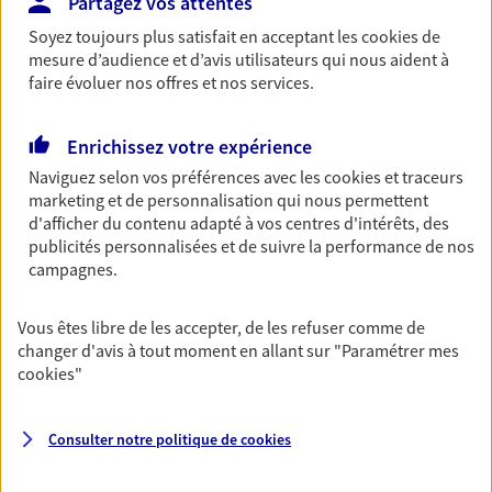
Partagez vos attentes
Découvrir les offres Épargne
Soyez toujours plus satisfait en acceptant les
cookies
de
mesure d’audience et d’avis utilisateurs qui nous aident à
faire évoluer nos offres et nos services.
Retraite
Préparez sereinement ce nouveau chapitre de
Enrichissez votre expérience
votre vie avec les conseils d'un expert. Découvrez
Naviguez selon vos préférences avec les
cookies et traceurs
notre solution PER (Plan Epargne Retraite)
marketing et de personnalisation qui nous permettent
spécialement conçue pour la retraite.
d'afficher du contenu adapté à vos centres d'intérêts, des
Découvrir l'offre Retraite
publicités personnalisées et de suivre la performance de nos
campagnes.
Prévoyance
Vous êtes libre de les accepter, de les refuser comme de
Pour un avenir serein, assurez-vous avec notre
changer d'avis à tout moment en allant sur
"Paramétrer mes
contrat prévoyance. Préservez vos proches en cas
cookies
"
d'accident ou de maladie en optant pour les
garanties incapacité temporaire totale de travail,
invalidité ou de décès.
Consulter notre politique de
cookies
Découvrir l'offre Prévoyance