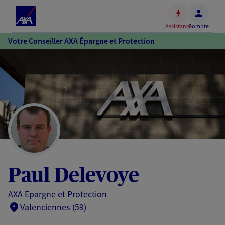
Espace
client
Assistance
Compte
Accéder
Votre Conseiller AXA Épargne et Protection
au
contenu
principal
Accéder
au
pied
de
page
Paul Delevoye
AXA Epargne et Protection
Valenciennes (59)