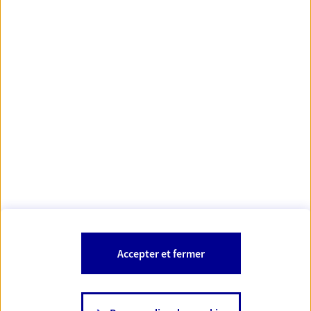
Votre Conseiller Épargne et Protection AXA RONAN
BUCHET
35230 Saint Erblon
Votre conseiller est un salarié d'AXA France Vie et d'AXA France IARD.
Les mentions légales de cette/ces entreprises d'assurance sont
Mentions légales
disponibles dans la rubrique «
» du site.
À PROPOS D'AXA
Accepter et fermer
SITES AXA