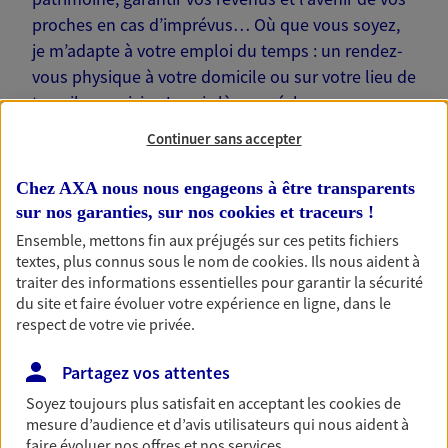
proches en cas d’imprévus… Où que vous soyez,
je m’adapte à votre emploi du temps : un rendez-
vous physique à votre domicile ou sur votre lieu de
travail, une visio. Je suis là pour échanger avec
vous !
Continuer sans accepter
Chez AXA nous nous engageons à être transparents
sur nos garanties, sur nos
cookies et traceurs
!
Ensemble, mettons fin aux préjugés sur ces petits fichiers
Nos offres phares
textes, plus connus sous le nom de
cookies
. Ils nous aident à
traiter des informations essentielles pour garantir la sécurité
du site et faire évoluer votre expérience en ligne, dans le
respect de votre vie privée.
Épargne
Partagez vos attentes
Réalisez vos projets grâce à votre épargne : achat
immobilier, études des enfants ou voyage autour
Soyez toujours plus satisfait en acceptant les
cookies
de
du monde… Épargnez à votre rythme et
mesure d’audience et d’avis utilisateurs qui nous aident à
simplement, selon votre profil.
faire évoluer nos offres et nos services.