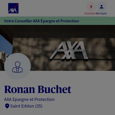
Espace
client
Assistance
Compte
Accéder
Votre Conseiller AXA Épargne et Protection
au
contenu
principal
Accéder
au
pied
de
page
Ronan Buchet
AXA Epargne et Protection
Saint Erblon (35)