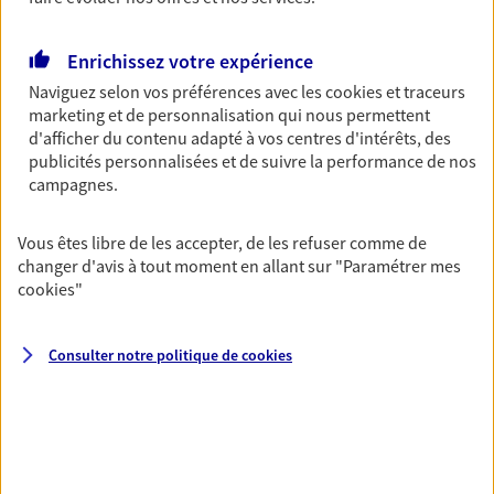
Découvrir les offres Épargne
Enrichissez votre expérience
Naviguez selon vos préférences avec les
cookies et traceurs
Retraite
marketing et de personnalisation qui nous permettent
Préparez sereinement ce nouveau chapitre de
d'afficher du contenu adapté à vos centres d'intérêts, des
votre vie avec les conseils d'un expert. Découvrez
publicités personnalisées et de suivre la performance de nos
notre solution PER (Plan Epargne Retraite)
campagnes.
spécialement conçue pour la retraite.
Vous êtes libre de les accepter, de les refuser comme de
Découvrir l'offre Retraite
changer d'avis à tout moment en allant sur
"Paramétrer mes
cookies
"
Prévoyance
Pour un avenir serein, assurez-vous avec notre
Consulter notre politique de
cookies
contrat prévoyance. Préservez vos proches en cas
d'accident ou de maladie en optant pour les
garanties incapacité temporaire totale de travail,
invalidité ou de décès.
Découvrir l'offre Prévoyance