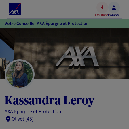
Espace
client
Assistance
Compte
Accéder
Votre Conseiller AXA Épargne et Protection
au
contenu
principal
Accéder
au
pied
de
page
Kassandra Leroy
AXA Epargne et Protection
Olivet (45)