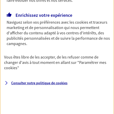
faire évoluer nos offres et nos services.
Découvrir les offres Épargne
Enrichissez votre expérience
Naviguez selon vos préférences avec les
cookies et traceurs
Retraite
marketing et de personnalisation qui nous permettent
Préparez sereinement ce nouveau chapitre de
d'afficher du contenu adapté à vos centres d'intérêts, des
votre vie avec les conseils d'un expert. Découvrez
publicités personnalisées et de suivre la performance de nos
notre solution PER (Plan Epargne Retraite)
campagnes.
spécialement conçue pour la retraite.
Découvrir l'offre Retraite
Vous êtes libre de les accepter, de les refuser comme de
changer d'avis à tout moment en allant sur
"Paramétrer mes
cookies
"
Prévoyance
Pour un avenir serein, assurez-vous avec notre
Consulter notre politique de
cookies
contrat prévoyance. Préservez vos proches en cas
d'accident ou de maladie en optant pour les
garanties incapacité temporaire totale de travail,
invalidité ou de décès.
Découvrir l'offre Prévoyance