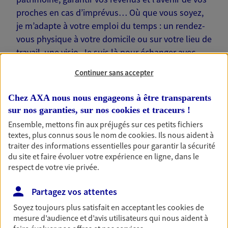
proches en cas d’imprévus… Où que vous soyez,
je m’adapte à votre emploi du temps : un rendez-
vous physique à votre domicile ou sur votre lieu de
travail, une visio. Je suis là pour échanger avec
vous !
Continuer sans accepter
Chez AXA nous nous engageons à être transparents
sur nos garanties, sur nos
cookies et traceurs
!
Ensemble, mettons fin aux préjugés sur ces petits fichiers
Nos offres phares
textes, plus connus sous le nom de
cookies
. Ils nous aident à
traiter des informations essentielles pour garantir la sécurité
du site et faire évoluer votre expérience en ligne, dans le
respect de votre vie privée.
Épargne
Réalisez vos projets grâce à votre épargne : achat
Partagez vos attentes
immobilier, études des enfants ou voyage autour
Soyez toujours plus satisfait en acceptant les
cookies
de
du monde… Épargnez à votre rythme et
mesure d’audience et d’avis utilisateurs qui nous aident à
simplement, selon votre profil.