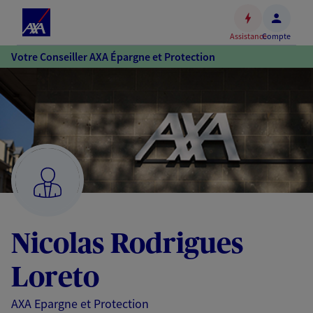
Espace
client
Assistance
Compte
Accéder
Votre Conseiller AXA Épargne et Protection
au
contenu
principal
Accéder
au
pied
de
page
Nicolas Rodrigues
Loreto
AXA Epargne et Protection