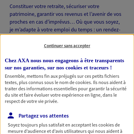
Constituer votre retraite, sécuriser votre
patrimoine, garantir vos revenus et l’avenir de vos
proches en cas d’imprévus… Où que vous soyez,
je m’adapte à votre emploi du temps : un rendez-
vous physique à votre domicile ou sur votre lieu de
travail, une visio. Je suis là pour échanger avec
Continuer sans accepter
vous !
Chez AXA nous nous engageons à être transparents
sur nos garanties, sur nos
cookies et traceurs
!
Ensemble, mettons fin aux préjugés sur ces petits fichiers
textes, plus connus sous le nom de
cookies
. Ils nous aident à
traiter des informations essentielles pour garantir la sécurité
Nos offres phares
du site et faire évoluer votre expérience en ligne, dans le
respect de votre vie privée.
Partagez vos attentes
Épargne
Soyez toujours plus satisfait en acceptant les
cookies
de
Réalisez vos projets grâce à votre épargne : achat
mesure d’audience et d’avis utilisateurs qui nous aident à
immobilier, études des enfants ou voyage autour