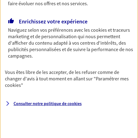
faire évoluer nos offres et nos services.
du monde… Épargnez à votre rythme et
simplement, selon votre profil.
Enrichissez votre expérience
Découvrir les offres Épargne
Naviguez selon vos préférences avec les
cookies et traceurs
marketing et de personnalisation qui nous permettent
d'afficher du contenu adapté à vos centres d'intérêts, des
Retraite
publicités personnalisées et de suivre la performance de nos
Préparez sereinement ce nouveau chapitre de
campagnes.
votre vie avec les conseils d'un expert. Découvrez
notre solution PER (Plan Epargne Retraite)
spécialement conçue pour la retraite.
Vous êtes libre de les accepter, de les refuser comme de
changer d'avis à tout moment en allant sur
"Paramétrer mes
Découvrir l'offre Retraite
cookies
"
Prévoyance
Consulter notre politique de
cookies
Pour un avenir serein, assurez-vous avec notre
contrat prévoyance. Préservez vos proches en cas
d'accident ou de maladie en optant pour les
garanties incapacité temporaire totale de travail,
invalidité ou de décès.