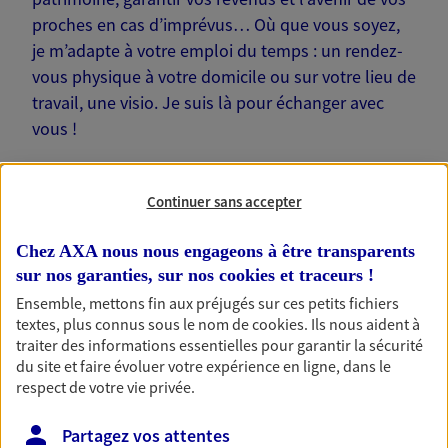
proches en cas d’imprévus… Où que vous soyez,
je m’adapte à votre emploi du temps : un rendez-
vous physique à votre domicile ou sur votre lieu de
travail, une visio. Je suis là pour échanger avec
vous !
Continuer sans accepter
Chez AXA nous nous engageons à être transparents
Nos offres phares
sur nos garanties, sur nos
cookies et traceurs
!
Ensemble, mettons fin aux préjugés sur ces petits fichiers
textes, plus connus sous le nom de
cookies
. Ils nous aident à
Épargne
traiter des informations essentielles pour garantir la sécurité
du site et faire évoluer votre expérience en ligne, dans le
Réalisez vos projets grâce à votre épargne : achat
respect de votre vie privée.
immobilier, études des enfants ou voyage autour
du monde… Épargnez à votre rythme et
Partagez vos attentes
simplement, selon votre profil.