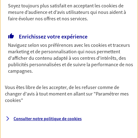
Soyez toujours plus satisfait en acceptant les
cookies
de
Découvrir les offres Épargne
mesure d’audience et d’avis utilisateurs qui nous aident à
faire évoluer nos offres et nos services.
Retraite
Enrichissez votre expérience
Préparez sereinement ce nouveau chapitre de
votre vie avec les conseils d'un expert. Découvrez
Naviguez selon vos préférences avec les
cookies et traceurs
notre solution PER (Plan Epargne Retraite)
marketing et de personnalisation qui nous permettent
spécialement conçue pour la retraite.
d'afficher du contenu adapté à vos centres d'intérêts, des
publicités personnalisées et de suivre la performance de nos
Découvrir l'offre Retraite
campagnes.
Vous êtes libre de les accepter, de les refuser comme de
Prévoyance
changer d'avis à tout moment en allant sur
"Paramétrer mes
Pour un avenir serein, assurez-vous avec notre
cookies
"
contrat prévoyance. Préservez vos proches en cas
d'accident ou de maladie en optant pour les
garanties incapacité temporaire totale de travail,
Consulter notre politique de
cookies
invalidité ou de décès.
Découvrir l'offre Prévoyance