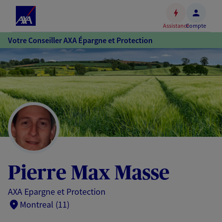
Espace
client
Assistance
Compte
Accéder
Votre Conseiller AXA Épargne et Protection
au
contenu
principal
Accéder
au
pied
de
page
Pierre Max Masse
AXA Epargne et Protection
Montreal (11)