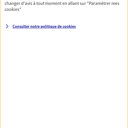
changer d'avis à tout moment en allant sur
"Paramétrer mes
cookies
"
Santé
Couvrez vos dépenses de santé ainsi que celles de
Consulter notre politique de
cookies
votre famille avec la complémentaire santé qui
vous ressemble.
Découvrir l'offre Santé
VOIR TOUTES NOS OFFRES
Nos expertises
Réaliser un bilan social et