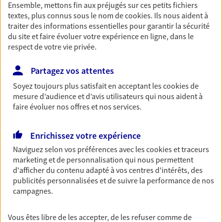
Ensemble, mettons fin aux préjugés sur ces petits fichiers
Découvrir les offres Épargne
textes, plus connus sous le nom de
cookies
. Ils nous aident à
traiter des informations essentielles pour garantir la sécurité
du site et faire évoluer votre expérience en ligne, dans le
Retraite
respect de votre vie privée.
Préparez sereinement ce nouveau chapitre de
votre vie avec les conseils d'un expert. Découvrez
Partagez vos attentes
notre solution PER (Plan Epargne Retraite)
Soyez toujours plus satisfait en acceptant les
cookies
de
spécialement conçue pour la retraite.
mesure d’audience et d’avis utilisateurs qui nous aident à
faire évoluer nos offres et nos services.
Découvrir l'offre Retraite
Enrichissez votre expérience
Prévoyance
Naviguez selon vos préférences avec les
cookies et traceurs
Pour un avenir serein, assurez-vous avec notre
marketing et de personnalisation qui nous permettent
contrat prévoyance. Préservez vos proches en cas
d'afficher du contenu adapté à vos centres d'intérêts, des
d'accident ou de maladie en optant pour les
publicités personnalisées et de suivre la performance de nos
garanties incapacité temporaire totale de travail,
campagnes.
invalidité ou de décès.
Découvrir l'offre Prévoyance
Vous êtes libre de les accepter, de les refuser comme de