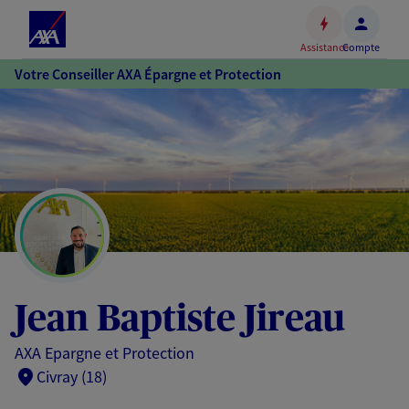
Espace
client
Assistance
Compte
Accéder
Votre Conseiller AXA Épargne et Protection
au
contenu
principal
Accéder
au
pied
de
page
Jean Baptiste Jireau
AXA Epargne et Protection
Civray (18)