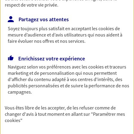
respect de votre vie privée.
Découvrir les offres Épargne
Partagez vos attentes
Retraite
Soyez toujours plus satisfait en acceptant les
cookies
de
mesure d’audience et d’avis utilisateurs qui nous aident à
Préparez sereinement ce nouveau chapitre de
faire évoluer nos offres et nos services.
votre vie avec les conseils d'un expert. Découvrez
notre solution PER (Plan Epargne Retraite)
spécialement conçue pour la retraite.
Enrichissez votre expérience
Découvrir l'offre Retraite
Naviguez selon vos préférences avec les
cookies et traceurs
marketing et de personnalisation qui nous permettent
d'afficher du contenu adapté à vos centres d'intérêts, des
Prévoyance
publicités personnalisées et de suivre la performance de nos
campagnes.
Pour un avenir serein, assurez-vous avec notre
contrat prévoyance. Préservez vos proches en cas
d'accident ou de maladie en optant pour les
Vous êtes libre de les accepter, de les refuser comme de
garanties incapacité temporaire totale de travail,
changer d'avis à tout moment en allant sur
"Paramétrer mes
invalidité ou de décès.
cookies
"
Découvrir l'offre Prévoyance