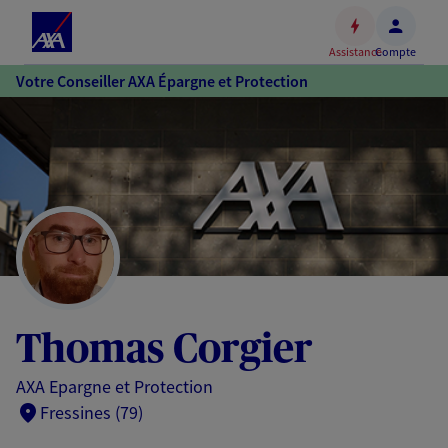
Espace
client
Assistance
Compte
Accéder
Votre Conseiller AXA Épargne et Protection
au
contenu
principal
Accéder
au
pied
de
page
Thomas Corgier
AXA Epargne et Protection
Fressines (79)