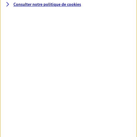
Consulter notre politique de
cookies
Santé
Couvrez vos dépenses de santé ainsi que celles de
votre famille avec la complémentaire santé qui
vous ressemble.
Découvrir l'offre Santé
VOIR TOUTES NOS OFFRES
Nos expertises
Réaliser un bilan social et