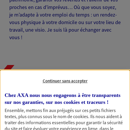
proches en cas d’imprévus… Où que vous soyez,
je m’adapte à votre emploi du temps : un rendez-
vous physique à votre domicile ou sur votre lieu de
travail, une visio. Je suis là pour échanger avec
vous !
Nos offres phares
Continuer sans accepter
Chez AXA nous nous engageons à être transparents
Épargne
sur nos garanties, sur nos
cookies et traceurs
!
Réalisez vos projets grâce à votre épargne : achat
Ensemble, mettons fin aux préjugés sur ces petits fichiers
immobilier, études des enfants ou voyage autour
textes, plus connus sous le nom de
cookies
. Ils nous aident à
du monde… Épargnez à votre rythme et
traiter des informations essentielles pour garantir la sécurité
simplement, selon votre profil.
du site et faire évoluer votre expérience en ligne, dans le