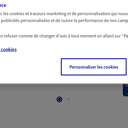
nce
c les
cookies et traceurs
marketing et de personnalisation qui nous
 Santé
es publicités personnalisées et de suivre la performance de nos cam
 les refuser comme de changer d'avis à tout moment en allant sur
"P
 aussi prendre soin de votre santé ? Avec le contrat Ma
 votre budget et situation tout en profitant de –10% sur
e
cookies
et plus ; et si vous êtes un travailleur non salarié.
on sur l’offre et ses conditions.
Personnaliser les cookies