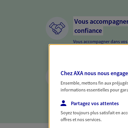
Vous accompagner 
confiance
Vous accompagner dans vos p
votre vie, c'est ainsi que no
la confiance et la proximité.
connaître que nous proposon
Anticiper et prépar
Chez AXA nous nous engageon
Il n'est jamais ni trop tôt, n
Ensemble, mettons fin aux préjugés 
retraite. Nous vous aidons à 
informations essentielles pour garan
maintenir votre qualité de vi
nouvelle étape : PER, assuran
Partagez vos attentes
Soyez toujours plus satisfait en ac
offres et nos services.