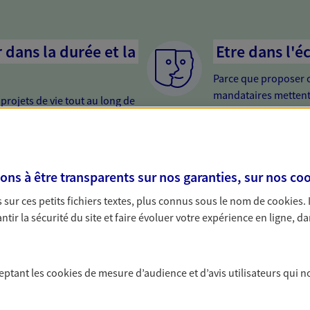
dans la durée et la
Etre dans l'é
Parce que proposer 
mandataires mettent
rojets de vie tout au long de
pour mieux comprend
us concevons notre métier : dans
en cas de difficultés.
 C'est en apprenant à vous
s de meilleures solutions.
er votre retraite
Etre proche 
s à être transparents sur nos garanties, sur nos
coo
i trop tard pour préparer votre
Avoir un interlocute
sur ces petits fichiers textes, plus connus sous le nom de
cookies
.
trouver les solutions pour
cela change tout. Un
tir la sécurité du site et faire évoluer votre expérience en ligne, da
e et profiter pleinement de cette
relation de qualité.
ce vie...
ceptant les
cookies
de mesure d’audience et d’avis utilisateurs qui n