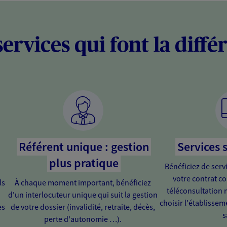
services qui font la diffé
Référent unique : gestion
Services 
plus pratique
Bénéficiez de serv
votre contrat c
ls
À chaque moment important, bénéficiez
téléconsultation 
d'un interlocuteur unique qui suit la gestion
choisir l'établissem
es
de votre dossier (invalidité, retraite, décès,
s
perte d'autonomie …).