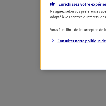
Enrichissez votre expérie
Naviguez selon vos préférences ave
Complémentaire
adapté à vos centres d'intérêts, d
Vous êtes libre de les accepter, de
Et si préserver votre budget, c’était
Santé d’AXA, adaptez vos garanties à
Consulter notre politique d
votre cotisation, si vous avez 60 ans 
Contactez-nous pour plus d’informati