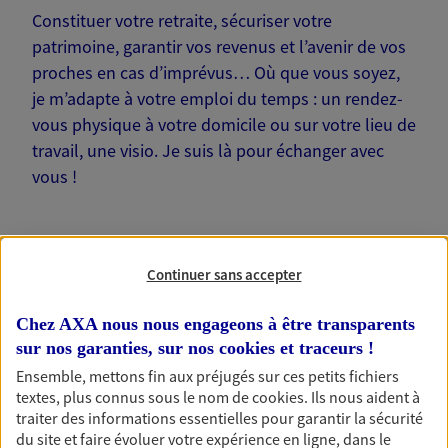
Constituer votre retraite, sécuriser votre
patrimoine, garantir vos revenus et l’avenir de vos
proches en cas d’imprévus… Où que vous soyez,
je m’adapte à votre emploi du temps : un rendez-
vous physique à votre domicile ou sur votre lieu de
travail, une visio. Je suis là pour échanger avec
vous !
Continuer sans accepter
Nos offres phares
Chez AXA nous nous engageons à être transparents
sur nos garanties, sur nos
cookies et traceurs
!
Ensemble, mettons fin aux préjugés sur ces petits fichiers
Épargne
textes, plus connus sous le nom de
cookies
. Ils nous aident à
traiter des informations essentielles pour garantir la sécurité
Réalisez vos projets grâce à votre épargne : achat
du site et faire évoluer votre expérience en ligne, dans le
immobilier, études des enfants ou voyage autour