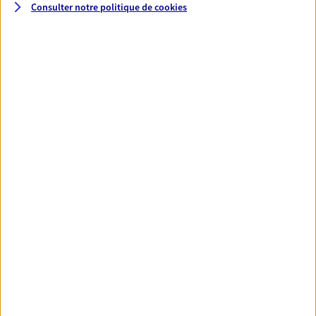
Consulter notre politique de
cookies
Découvrir l'offre Prévoyance
Santé
Couvrez vos dépenses de santé ainsi que celles de
votre famille avec la complémentaire santé qui
vous ressemble.
Découvrir l'offre Santé
VOIR TOUTES NOS OFFRES
Nos expertises