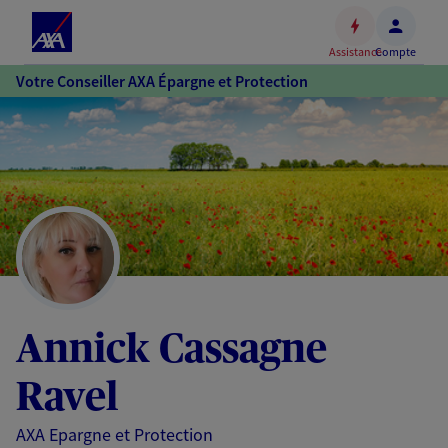
Espace
client
Assistance
Compte
Accéder
Votre Conseiller AXA Épargne et Protection
au
contenu
principal
Accéder
au
pied
de
page
Annick Cassagne
Ravel
AXA Epargne et Protection