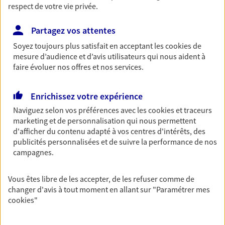
respect de votre vie privée.
du monde… Épargnez à votre rythme et
simplement, selon votre profil.
Partagez vos attentes
Découvrir les offres Épargne
Soyez toujours plus satisfait en acceptant les
cookies
de
mesure d’audience et d’avis utilisateurs qui nous aident à
faire évoluer nos offres et nos services.
Retraite
Préparez sereinement ce nouveau chapitre de
votre vie avec les conseils d'un expert. Découvrez
Enrichissez votre expérience
notre solution PER (Plan Epargne Retraite)
Naviguez selon vos préférences avec les
cookies et traceurs
spécialement conçue pour la retraite.
marketing et de personnalisation qui nous permettent
d'afficher du contenu adapté à vos centres d'intérêts, des
Découvrir l'offre Retraite
publicités personnalisées et de suivre la performance de nos
campagnes.
Prévoyance
Vous êtes libre de les accepter, de les refuser comme de
Pour un avenir serein, assurez-vous avec notre
changer d'avis à tout moment en allant sur
"Paramétrer mes
contrat prévoyance. Préservez vos proches en cas
cookies
"
d'accident ou de maladie en optant pour les
garanties incapacité temporaire totale de travail,
invalidité ou de décès.