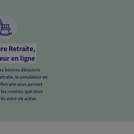
re Retraite,
eur en ligne
es bonnes décisions
etraite, le simulateur en
 Retraite vous permet
e les revenus que vous
ès votre vie active.