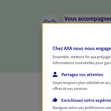
Vous accompagner 
confiance
Vous accompagner dans vos p
votre vie, c'est ainsi que no
Chez AXA nous nous engageon
la confiance et la proximité.
connaître que nous proposon
Ensemble, mettons fin aux préjugés 
informations essentielles pour garan
Partagez vos attentes
Soyez toujours plus satisfait en ac
offres et nos services.
Toutes nos 
Enrichissez votre expérie
Naviguez selon vos préférences ave