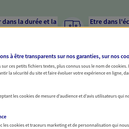
dans la durée et la
Etre dans l'é
Parce que proposer 
mandataires mettent
rojets de vie tout au long de
pour mieux comprend
us concevons notre métier : dans
en cas de difficultés.
s à être transparents sur nos garanties, sur nos
coo
 C'est en apprenant à vous
s de meilleures solutions.
sur ces petits fichiers textes, plus connus sous le nom de
cookies
.
tir la sécurité du site et faire évoluer votre expérience en ligne, da
ceptant les
cookies
de mesure d’audience et d’avis utilisateurs qui n
solutions AXA Épargne e
nce
c les
cookies et traceurs
marketing et de personnalisation qui nous