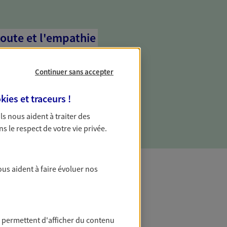
coute et l'empathie
commence d'abord par écouter, nos
 l'empathie au cœur de leurs échanges
Continuer sans accepter
re vos besoins et mieux vous soutenir
kies et traceurs
!
 Ils nous aident à traiter des
ns le respect de votre vie privée.
ous aident à faire évoluer nos
t Protection
 permettent d'afficher du contenu