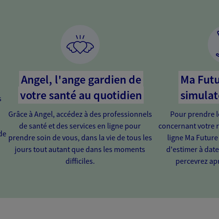
Angel, l'ange gardien de
Ma Futu
votre santé au quotidien
simulat
s
Grâce à Angel, accédez à des professionnels
Pour prendre l
de santé et des services en ligne pour
concernant votre r
de
prendre soin de vous, dans la vie de tous les
ligne Ma Future
jours tout autant que dans les moments
d'estimer à dat
difficiles.
percevrez apr