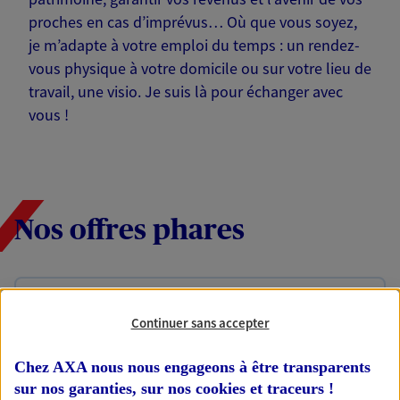
proches en cas d’imprévus… Où que vous soyez,
je m’adapte à votre emploi du temps : un rendez-
vous physique à votre domicile ou sur votre lieu de
travail, une visio. Je suis là pour échanger avec
vous !
Nos offres phares
Épargne
Continuer sans accepter
Réalisez vos projets grâce à votre épargne : achat
immobilier, études des enfants ou voyage autour
Chez AXA nous nous engageons à être transparents
du monde… Épargnez à votre rythme et
simplement, selon votre profil.
sur nos garanties, sur nos
cookies et traceurs
!