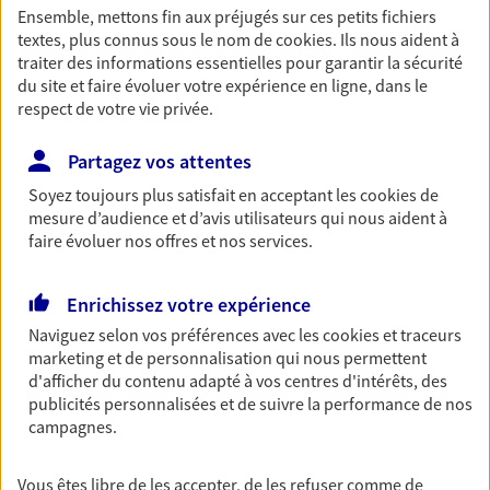
Ensemble, mettons fin aux préjugés sur ces petits fichiers
Découvrir les offres Épargne
textes, plus connus sous le nom de
cookies
. Ils nous aident à
traiter des informations essentielles pour garantir la sécurité
du site et faire évoluer votre expérience en ligne, dans le
Retraite
respect de votre vie privée.
Préparez sereinement ce nouveau chapitre de
votre vie avec les conseils d'un expert. Découvrez
Partagez vos attentes
notre solution PER (Plan Epargne Retraite)
Soyez toujours plus satisfait en acceptant les
cookies
de
spécialement conçue pour la retraite.
mesure d’audience et d’avis utilisateurs qui nous aident à
faire évoluer nos offres et nos services.
Découvrir l'offre Retraite
Enrichissez votre expérience
Prévoyance
Naviguez selon vos préférences avec les
cookies et traceurs
Pour un avenir serein, assurez-vous avec notre
marketing et de personnalisation qui nous permettent
contrat prévoyance. Préservez vos proches en cas
d'afficher du contenu adapté à vos centres d'intérêts, des
d'accident ou de maladie en optant pour les
publicités personnalisées et de suivre la performance de nos
garanties incapacité temporaire totale de travail,
campagnes.
invalidité ou de décès.
Découvrir l'offre Prévoyance
Vous êtes libre de les accepter, de les refuser comme de