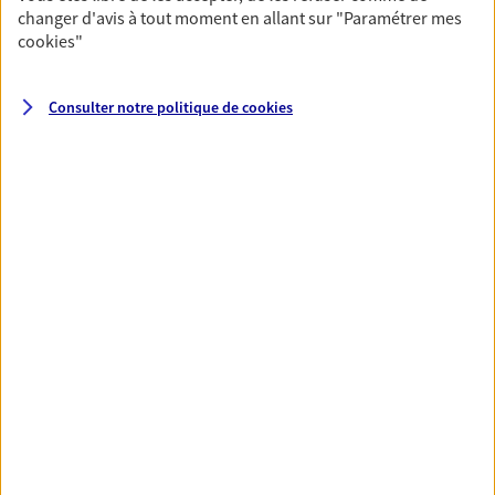
changer d'avis à tout moment en allant sur
"Paramétrer mes
cookies
"
Santé
Couvrez vos dépenses de santé ainsi que celles de
Consulter notre politique de
cookies
votre famille avec la complémentaire santé qui
vous ressemble.
Découvrir l'offre Santé
VOIR TOUTES NOS OFFRES
Nos expertises
Réaliser un bilan social et