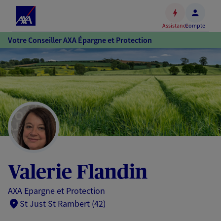
Espace
client
Assistance
Compte
Accéder
Votre Conseiller AXA Épargne et Protection
au
contenu
principal
Accéder
au
pied
de
page
Valerie Flandin
AXA Epargne et Protection
St Just St Rambert (42)