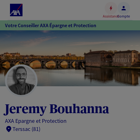
Espace
client
Assistance
Compte
Accéder
Votre Conseiller AXA Épargne et Protection
au
contenu
principal
Accéder
au
pied
de
page
Jeremy Bouhanna
AXA Epargne et Protection
Terssac (81)