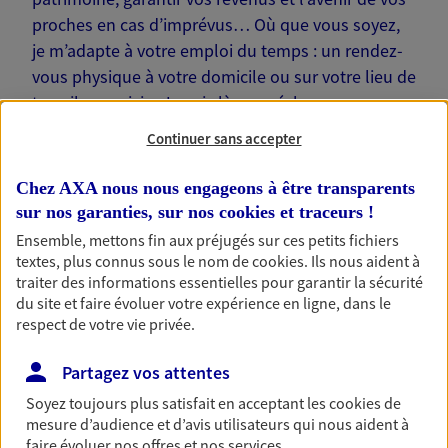
proches en cas d’imprévus… Où que vous soyez,
je m’adapte à votre emploi du temps : un rendez-
vous physique à votre domicile ou sur votre lieu de
travail, une visio. Je suis là pour échanger avec
vous !
Continuer sans accepter
Chez AXA nous nous engageons à être transparents
sur nos garanties, sur nos
cookies et traceurs
!
Ensemble, mettons fin aux préjugés sur ces petits fichiers
Nos offres phares
textes, plus connus sous le nom de
cookies
. Ils nous aident à
traiter des informations essentielles pour garantir la sécurité
du site et faire évoluer votre expérience en ligne, dans le
respect de votre vie privée.
Épargne
Partagez vos attentes
Réalisez vos projets grâce à votre épargne : achat
immobilier, études des enfants ou voyage autour
Soyez toujours plus satisfait en acceptant les
cookies
de
du monde… Épargnez à votre rythme et
mesure d’audience et d’avis utilisateurs qui nous aident à
simplement, selon votre profil.
faire évoluer nos offres et nos services.