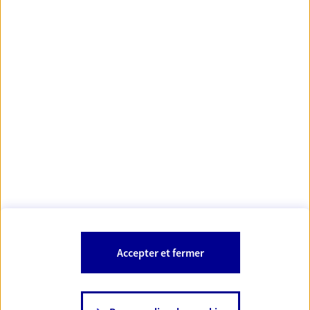
Votre Conseiller Épargne et Protection AXA JEREMY
BOUHANNA
81150 Terssac
Votre conseiller est un salarié d'AXA France Vie et d'AXA France IARD.
Les mentions légales de cette/ces entreprises d'assurance sont
Mentions légales
disponibles dans la rubrique «
» du site.
À PROPOS D'AXA
Accepter et fermer
SITES AXA