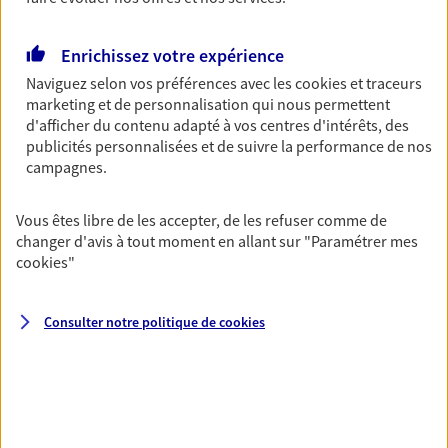
Découvrir les offres Épargne
Enrichissez votre expérience
Naviguez selon vos préférences avec les
cookies et traceurs
Retraite
marketing et de personnalisation qui nous permettent
Préparez sereinement ce nouveau chapitre de
d'afficher du contenu adapté à vos centres d'intérêts, des
votre vie avec les conseils d'un expert. Découvrez
publicités personnalisées et de suivre la performance de nos
notre solution PER (Plan Epargne Retraite)
campagnes.
spécialement conçue pour la retraite.
Vous êtes libre de les accepter, de les refuser comme de
Découvrir l'offre Retraite
changer d'avis à tout moment en allant sur
"Paramétrer mes
cookies
"
Prévoyance
Pour un avenir serein, assurez-vous avec notre
Consulter notre politique de
cookies
contrat prévoyance. Préservez vos proches en cas
d'accident ou de maladie en optant pour les
garanties incapacité temporaire totale de travail,
invalidité ou de décès.
Découvrir l'offre Prévoyance