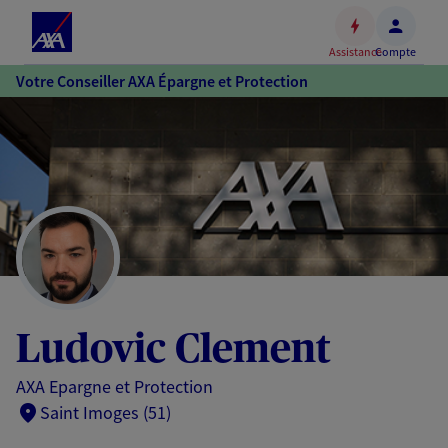
Espace
client
Assistance
Compte
Accéder
Votre Conseiller AXA Épargne et Protection
au
contenu
principal
Accéder
au
pied
de
page
Ludovic Clement
AXA Epargne et Protection
Saint Imoges (51)