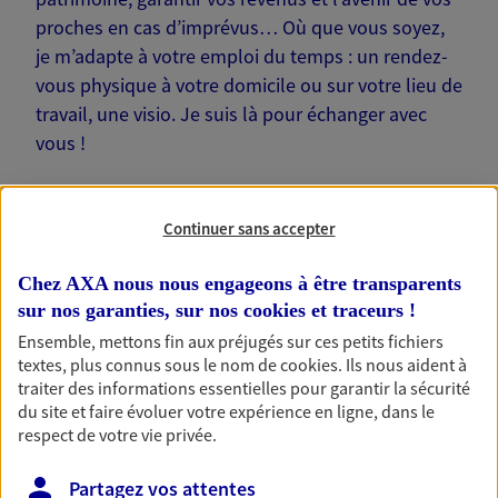
proches en cas d’imprévus… Où que vous soyez,
je m’adapte à votre emploi du temps : un rendez-
vous physique à votre domicile ou sur votre lieu de
travail, une visio. Je suis là pour échanger avec
vous !
Continuer sans accepter
Nos offres phares
Chez AXA nous nous engageons à être transparents
sur nos garanties, sur nos
cookies et traceurs
!
Ensemble, mettons fin aux préjugés sur ces petits fichiers
textes, plus connus sous le nom de
cookies
. Ils nous aident à
Épargne
traiter des informations essentielles pour garantir la sécurité
du site et faire évoluer votre expérience en ligne, dans le
Réalisez vos projets grâce à votre épargne : achat
respect de votre vie privée.
immobilier, études des enfants ou voyage autour
du monde… Épargnez à votre rythme et
simplement, selon votre profil.
Partagez vos attentes