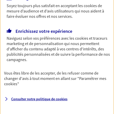
Soyez toujours plus satisfait en acceptant les
cookies
de
Découvrir les offres Épargne
mesure d’audience et d’avis utilisateurs qui nous aident à
faire évoluer nos offres et nos services.
Retraite
Préparez sereinement ce nouveau chapitre de
Enrichissez votre expérience
votre vie avec les conseils d'un expert. Découvrez
Naviguez selon vos préférences avec les
cookies et traceurs
notre solution PER (Plan Epargne Retraite)
marketing et de personnalisation qui nous permettent
spécialement conçue pour la retraite.
d'afficher du contenu adapté à vos centres d'intérêts, des
publicités personnalisées et de suivre la performance de nos
Découvrir l'offre Retraite
campagnes.
Prévoyance
Vous êtes libre de les accepter, de les refuser comme de
changer d'avis à tout moment en allant sur
"Paramétrer mes
Pour un avenir serein, assurez-vous avec notre
cookies
"
contrat prévoyance. Préservez vos proches en cas
d'accident ou de maladie en optant pour les
garanties incapacité temporaire totale de travail,
Consulter notre politique de
cookies
invalidité ou de décès.
Découvrir l'offre Prévoyance