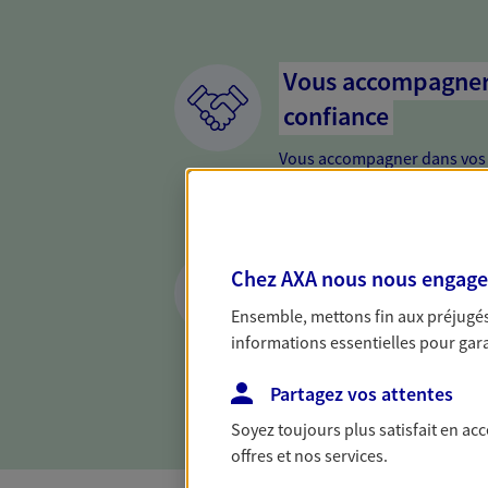
Vous accompagner 
confiance
Vous accompagner dans vos p
votre vie, c'est ainsi que no
la confiance et la proximité.
connaître que nous proposon
Préparer votre ave
Chez AXA nous nous engageon
Anticipez les imprévus et séc
Ensemble, mettons fin aux préjugés 
différentes solutions. Nous
informations essentielles pour garan
projets de vie en privilégian
proximité.
Partagez vos attentes
Soyez toujours plus satisfait en ac
offres et nos services.