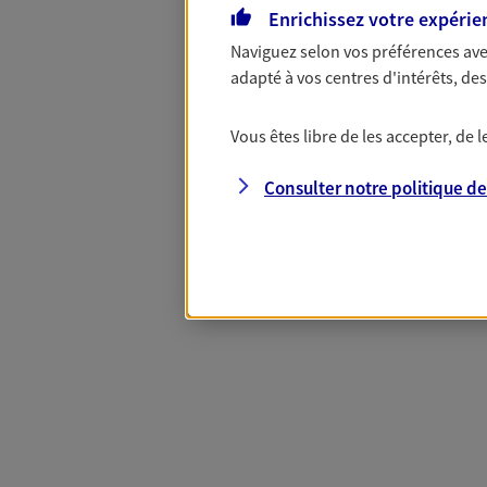
Enrichissez votre expérie
Naviguez selon vos préférences ave
Complémentaire
adapté à vos centres d'intérêts, d
Vous êtes libre de les accepter, de
Et si préserver votre budget, c’était
Santé d’AXA, adaptez vos garanties à
Consulter notre politique d
votre cotisation, si vous avez 60 ans 
Contactez-nous pour plus d’informati