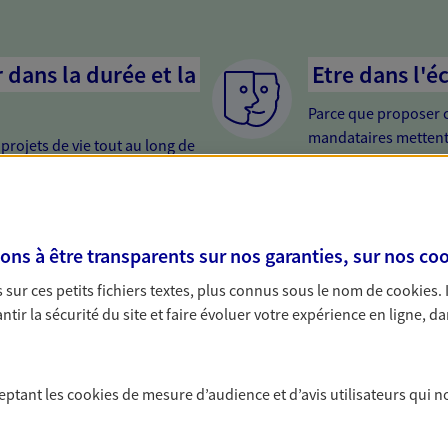
dans la durée et la
Etre dans l'é
Parce que proposer 
mandataires mettent
rojets de vie tout au long de
pour mieux comprend
us concevons notre métier : dans
en cas de difficultés.
 C'est en apprenant à vous
s de meilleures solutions.
nir
Etre proche 
s à être transparents sur nos garanties, sur nos
coo
urisez votre futur grâce à nos
Avoir un interlocute
sur ces petits fichiers textes, plus connus sous le nom de
cookies
.
 vous accompagnons dans vos
cela change tout. Un
tir la sécurité du site et faire évoluer votre expérience en ligne, da
t une relation de confiance et de
relation de qualité.
ceptant les
cookies
de mesure d’audience et d’avis utilisateurs qui n