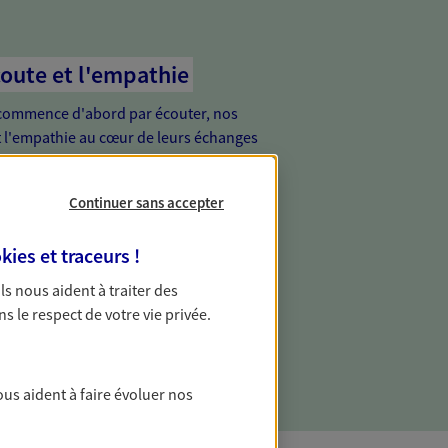
coute et l'empathie
commence d'abord par écouter, nos
 l'empathie au cœur de leurs échanges
re vos besoins et mieux vous soutenir
Continuer sans accepter
de vous, tout simplement
kies et traceurs
!
ur proche de vous, facilement joignable,
 Ils nous aident à traiter des
e relation de proximité est toujours une
ns le respect de votre vie privée.
ous aident à faire évoluer nos