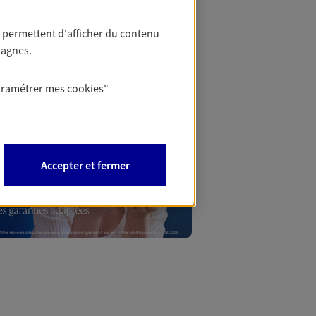
 permettent d'afficher du contenu
Mon Offr
pagnes.
aramétrer mes
cookies
"
Profitez d’une off
nouveaux contrats,
Offre soumise à con
Epargne & Retraite.
Accepter et fermer
PROFITER DE L'OFF