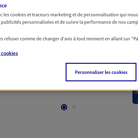
nce
c les
cookies et traceurs
marketing et de personnalisation qui nous
 Santé
es publicités personnalisées et de suivre la performance de nos cam
 les refuser comme de changer d'avis à tout moment en allant sur
"P
 aussi prendre soin de votre santé ? Avec le contrat Ma
 votre budget et situation tout en profitant de –10% sur
e
cookies
et plus ; et si vous êtes un travailleur non salarié.
on sur l’offre et ses conditions.
Personnaliser les cookies