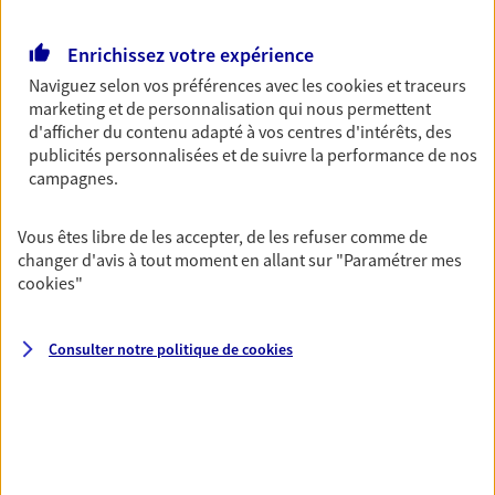
Retraite
Enrichissez votre expérience
Préparez sereinement ce nouveau chapitre de
votre vie avec les conseils d'un expert. Découvrez
Naviguez selon vos préférences avec les
cookies et traceurs
notre solution PER (Plan Epargne Retraite)
marketing et de personnalisation qui nous permettent
spécialement conçue pour la retraite.
d'afficher du contenu adapté à vos centres d'intérêts, des
publicités personnalisées et de suivre la performance de nos
campagnes.
Santé
Couvrez vos dépenses de santé ainsi que celles de
Vous êtes libre de les accepter, de les refuser comme de
votre famille avec la complémentaire santé qui
changer d'avis à tout moment en allant sur
"Paramétrer mes
vous ressemble.
cookies
"
Prévoyance
Consulter notre politique de
cookies
Pour un avenir serein, assurez-vous avec notre
contrat prévoyance. Préservez vos proches en cas
d'accident ou de maladie en optant pour les
garanties incapacité temporaire totale de travail,
invalidité ou de décès.