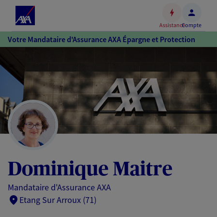
Espace
client
Assistance
Compte
Accéder
Votre Mandataire d'Assurance AXA Épargne et Protection
au
contenu
principal
Accéder
au
pied
de
page
Dominique Maitre
Mandataire d'Assurance AXA
Etang Sur Arroux (71)