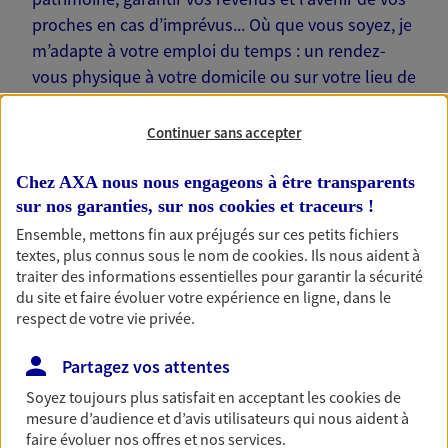
proches en cas d’imprévus... Où que vous soyez, je
m’adapte à votre emploi du temps : un rendez-
vous physique à votre domicile ou sur votre lieu de
travail… Je suis là pour échanger avec vous !
Continuer sans accepter
Chez AXA nous nous engageons à être transparents
sur nos garanties, sur nos
cookies et traceurs
!
Nos offres phares
Ensemble, mettons fin aux préjugés sur ces petits fichiers
textes, plus connus sous le nom de
cookies
. Ils nous aident à
traiter des informations essentielles pour garantir la sécurité
du site et faire évoluer votre expérience en ligne, dans le
Épargne
respect de votre vie privée.
Réalisez vos projets grâce à votre épargne : achat
Partagez vos attentes
immobilier, études des enfants ou voyage autour
du monde… Épargnez à votre rythme et
Soyez toujours plus satisfait en acceptant les
cookies
de
simplement, selon votre profil.
mesure d’audience et d’avis utilisateurs qui nous aident à
faire évoluer nos offres et nos services.