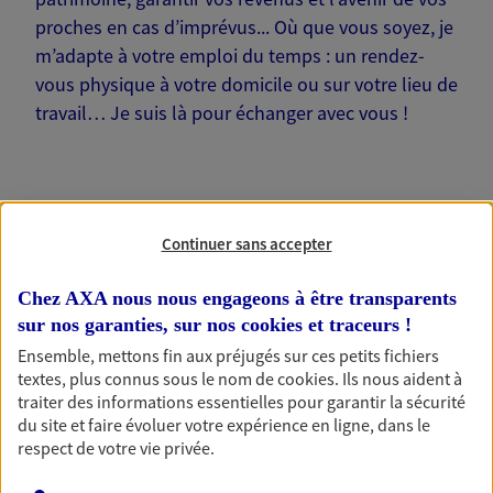
proches en cas d’imprévus... Où que vous soyez, je
m’adapte à votre emploi du temps : un rendez-
vous physique à votre domicile ou sur votre lieu de
travail… Je suis là pour échanger avec vous !
Continuer sans accepter
Nos offres phares
Chez AXA nous nous engageons à être transparents
sur nos garanties, sur nos
cookies et traceurs
!
Épargne
Ensemble, mettons fin aux préjugés sur ces petits fichiers
textes, plus connus sous le nom de
cookies
. Ils nous aident à
Réalisez vos projets grâce à votre épargne : achat
traiter des informations essentielles pour garantir la sécurité
immobilier, études des enfants ou voyage autour
du site et faire évoluer votre expérience en ligne, dans le
du monde… Épargnez à votre rythme et
respect de votre vie privée.
simplement, selon votre profil.