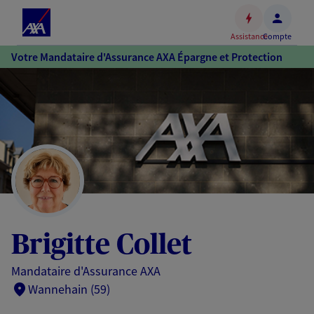
Espace
client
Assistance
Compte
Accéder
Votre Mandataire d'Assurance AXA Épargne et Protection
au
contenu
principal
Accéder
au
pied
de
page
Brigitte Collet
Mandataire d'Assurance AXA
Wannehain (59)