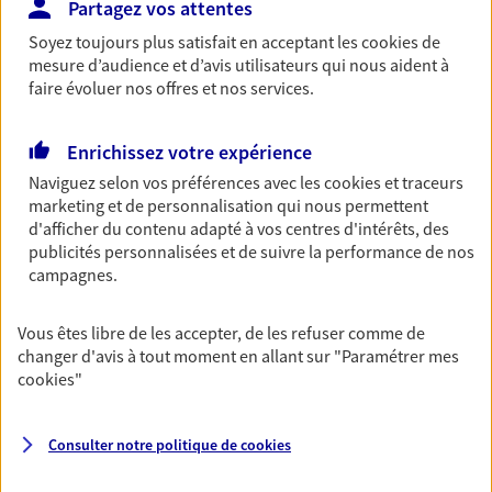
Partagez vos attentes
Retraite
Soyez toujours plus satisfait en acceptant les
cookies
de
Préparez sereinement ce nouveau chapitre de
mesure d’audience et d’avis utilisateurs qui nous aident à
votre vie avec les conseils d'un expert. Découvrez
faire évoluer nos offres et nos services.
notre solution PER (Plan Epargne Retraite)
spécialement conçue pour la retraite.
Enrichissez votre expérience
Naviguez selon vos préférences avec les
cookies et traceurs
Santé
marketing et de personnalisation qui nous permettent
d'afficher du contenu adapté à vos centres d'intérêts, des
Couvrez vos dépenses de santé ainsi que celles de
publicités personnalisées et de suivre la performance de nos
votre famille avec la complémentaire santé qui
campagnes.
vous ressemble.
Vous êtes libre de les accepter, de les refuser comme de
Prévoyance
changer d'avis à tout moment en allant sur
"Paramétrer mes
Pour un avenir serein, assurez-vous avec notre
cookies
"
contrat prévoyance. Préservez vos proches en cas
d'accident ou de maladie en optant pour les
garanties incapacité temporaire totale de travail,
Consulter notre politique de
cookies
invalidité ou de décès.