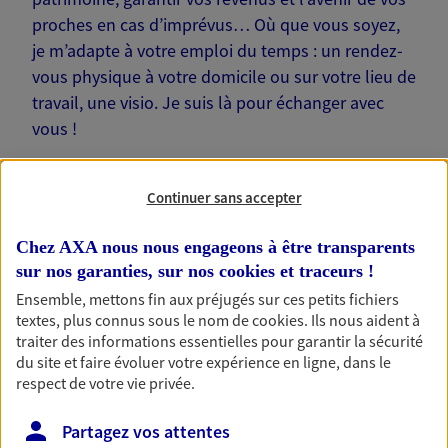
proches en cas d’imprévus… Où que vous soyez,
je m’adapte à votre emploi du temps : un rendez-
vous physique à votre domicile ou sur votre lieu de
travail, une visio. Je suis là pour échanger avec
vous !
Continuer sans accepter
Chez AXA nous nous engageons à être transparents
Nos offres phares
sur nos garanties, sur nos
cookies et traceurs
!
Ensemble, mettons fin aux préjugés sur ces petits fichiers
textes, plus connus sous le nom de
cookies
. Ils nous aident à
traiter des informations essentielles pour garantir la sécurité
Épargne
du site et faire évoluer votre expérience en ligne, dans le
Réalisez vos projets grâce à votre épargne : achat
respect de votre vie privée.
immobilier, études des enfants ou voyage autour
du monde… Épargnez à votre rythme et
Partagez vos attentes
simplement, selon votre profil.