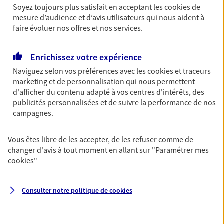
Soyez toujours plus satisfait en acceptant les
cookies
de
Découvrir les offres Épargne
mesure d’audience et d’avis utilisateurs qui nous aident à
faire évoluer nos offres et nos services.
Retraite
Enrichissez votre expérience
Préparez sereinement ce nouveau chapitre de
votre vie avec les conseils d'un expert. Découvrez
Naviguez selon vos préférences avec les
cookies et traceurs
notre solution PER (Plan Epargne Retraite)
marketing et de personnalisation qui nous permettent
spécialement conçue pour la retraite.
d'afficher du contenu adapté à vos centres d'intérêts, des
publicités personnalisées et de suivre la performance de nos
Découvrir l'offre Retraite
campagnes.
Vous êtes libre de les accepter, de les refuser comme de
Prévoyance
changer d'avis à tout moment en allant sur
"Paramétrer mes
Pour un avenir serein, assurez-vous avec notre
cookies
"
contrat prévoyance. Préservez vos proches en cas
d'accident ou de maladie en optant pour les
garanties incapacité temporaire totale de travail,
Consulter notre politique de
cookies
invalidité ou de décès.
Découvrir l'offre Prévoyance