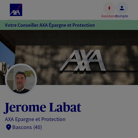
Espace
client
Assistance
Compte
Accéder
Votre Conseiller AXA Épargne et Protection
au
contenu
principal
Accéder
au
pied
de
page
Jerome Labat
AXA Epargne et Protection
Bascons (40)