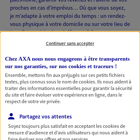
proches en cas d’imprévus… Où que vous soyez,
je m’adapte à votre emploi du temps : un rendez-
vous physique à votre domicile ou sur votre lieu de
travail, une visio. Je suis là pour échanger avec
vous !
Continuer sans accepter
Chez AXA nous nous engageons à être transparents
sur nos garanties, sur nos
cookies et traceurs
!
Ensemble, mettons fin aux préjugés sur ces petits fichiers
Nos offres phares
textes, plus connus sous le nom de
cookies
. Ils nous aident à
traiter des informations essentielles pour garantir la sécurité
du site et faire évoluer votre expérience en ligne, dans le
respect de votre vie privée.
Épargne
Partagez vos attentes
Réalisez vos projets grâce à votre épargne : achat
immobilier, études des enfants ou voyage autour
Soyez toujours plus satisfait en acceptant les
cookies
de
du monde… Épargnez à votre rythme et
mesure d’audience et d’avis utilisateurs qui nous aident à
simplement, selon votre profil.
faire évoluer nos offres et nos services.