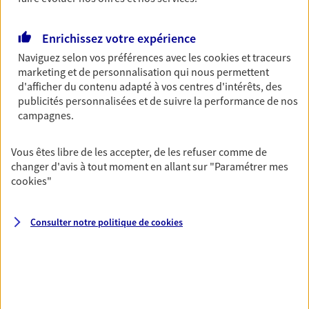
Découvrir les offres Épargne
Enrichissez votre expérience
Naviguez selon vos préférences avec les
cookies et traceurs
Retraite
marketing et de personnalisation qui nous permettent
Préparez sereinement ce nouveau chapitre de
d'afficher du contenu adapté à vos centres d'intérêts, des
votre vie avec les conseils d'un expert. Découvrez
publicités personnalisées et de suivre la performance de nos
notre solution PER (Plan Epargne Retraite)
campagnes.
spécialement conçue pour la retraite.
Vous êtes libre de les accepter, de les refuser comme de
Découvrir l'offre Retraite
changer d'avis à tout moment en allant sur
"Paramétrer mes
cookies
"
Prévoyance
Pour un avenir serein, assurez-vous avec notre
Consulter notre politique de
cookies
contrat prévoyance. Préservez vos proches en cas
d'accident ou de maladie en optant pour les
garanties incapacité temporaire totale de travail,
invalidité ou de décès.
Découvrir l'offre Prévoyance