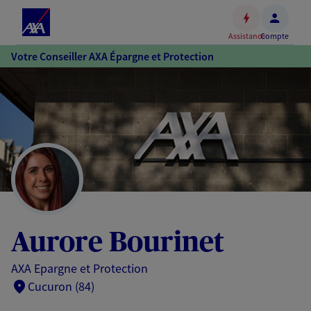
Espace
client
Assistance
Compte
Accéder
Votre Conseiller AXA Épargne et Protection
au
contenu
principal
Accéder
au
pied
de
page
Aurore Bourinet
AXA Epargne et Protection
Cucuron (84)