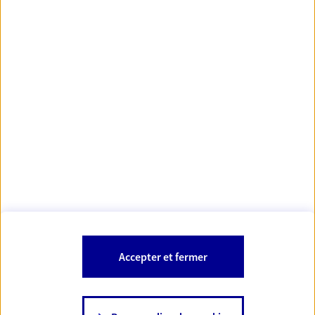
Votre Conseiller Épargne et Protection AXA AURORE
BOURINET
84160 Cucuron
Votre conseiller est un salarié d'AXA France Vie et d'AXA France IARD.
Les mentions légales de cette/ces entreprises d'assurance sont
Mentions légales
disponibles dans la rubrique «
» du site.
À PROPOS D'AXA
Accepter et fermer
SITES AXA