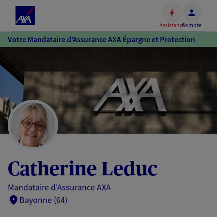
Espace
client
Assistance
Compte
Accéder
Votre Mandataire d'Assurance AXA Épargne et Protection
au
contenu
principal
Accéder
au
pied
de
page
Catherine Leduc
Mandataire d'Assurance AXA
Bayonne (64)