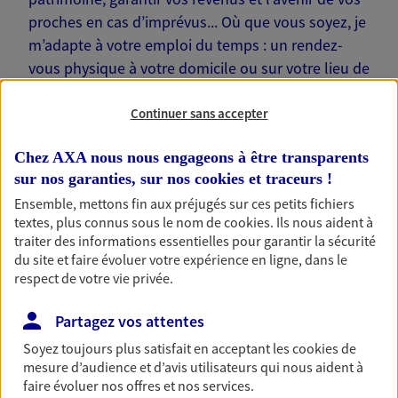
proches en cas d’imprévus... Où que vous soyez, je
m’adapte à votre emploi du temps : un rendez-
vous physique à votre domicile ou sur votre lieu de
travail… Je suis là pour échanger avec vous !
Continuer sans accepter
Chez AXA nous nous engageons à être transparents
sur nos garanties, sur nos
cookies et traceurs
!
Nos offres phares
Ensemble, mettons fin aux préjugés sur ces petits fichiers
textes, plus connus sous le nom de
cookies
. Ils nous aident à
traiter des informations essentielles pour garantir la sécurité
du site et faire évoluer votre expérience en ligne, dans le
respect de votre vie privée.
Épargne
Réalisez vos projets grâce à votre épargne : achat
Partagez vos attentes
immobilier, études des enfants ou voyage autour
du monde… Épargnez à votre rythme et
Soyez toujours plus satisfait en acceptant les
cookies
de
simplement, selon votre profil.
mesure d’audience et d’avis utilisateurs qui nous aident à
faire évoluer nos offres et nos services.