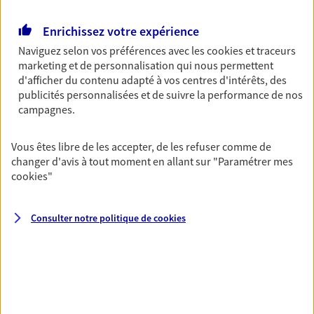
Retraite
Enrichissez votre expérience
Préparez sereinement ce nouveau chapitre de
Naviguez selon vos préférences avec les
cookies et traceurs
votre vie avec les conseils d'un expert. Découvrez
marketing et de personnalisation qui nous permettent
notre solution PER (Plan Epargne Retraite)
d'afficher du contenu adapté à vos centres d'intérêts, des
spécialement conçue pour la retraite.
publicités personnalisées et de suivre la performance de nos
campagnes.
Santé
Couvrez vos dépenses de santé ainsi que celles de
Vous êtes libre de les accepter, de les refuser comme de
votre famille avec la complémentaire santé qui
changer d'avis à tout moment en allant sur
"Paramétrer mes
vous ressemble.
cookies
"
Consulter notre politique de
cookies
Prévoyance
Pour un avenir serein, assurez-vous avec notre
contrat prévoyance. Préservez vos proches en cas
d'accident ou de maladie en optant pour les
garanties incapacité temporaire totale de travail,
invalidité ou de décès.