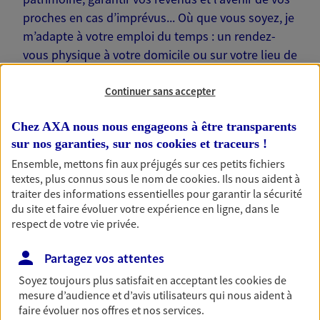
proches en cas d’imprévus... Où que vous soyez, je
m’adapte à votre emploi du temps : un rendez-
vous physique à votre domicile ou sur votre lieu de
travail… Je suis là pour échanger avec vous !
Continuer sans accepter
Chez AXA nous nous engageons à être transparents
sur nos garanties, sur nos
cookies et traceurs
!
Nos offres phares
Ensemble, mettons fin aux préjugés sur ces petits fichiers
textes, plus connus sous le nom de
cookies
. Ils nous aident à
traiter des informations essentielles pour garantir la sécurité
du site et faire évoluer votre expérience en ligne, dans le
respect de votre vie privée.
Épargne
Réalisez vos projets grâce à votre épargne : achat
Partagez vos attentes
immobilier, études des enfants ou voyage autour
du monde… Épargnez à votre rythme et
Soyez toujours plus satisfait en acceptant les
cookies
de
simplement, selon votre profil.
mesure d’audience et d’avis utilisateurs qui nous aident à
faire évoluer nos offres et nos services.