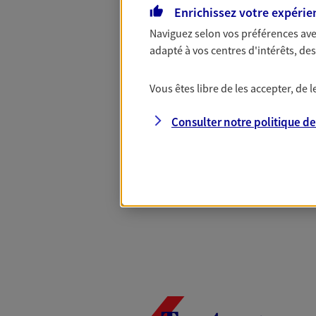
Complémentaire
Enrichissez votre expérie
Naviguez selon vos préférences ave
adapté à vos centres d'intérêts, d
Et si préserver votre budget, c’était
Santé d’AXA, adaptez vos garanties à
Vous êtes libre de les accepter, de
votre cotisation, si vous avez 60 ans 
Contactez-nous pour plus d’informati
Consulter notre politique d