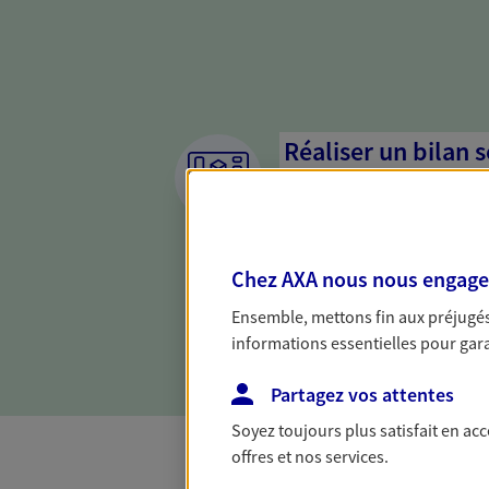
Réaliser un bilan 
de votre situation
Parce qu'avant de définir une 
d'établir un bon diagnosti
Chez AXA nous nous engageon
dresser un bilan complet de 
solide pour vous formuler de
Ensemble, mettons fin aux préjugés 
besoins.
informations essentielles pour garan
Partagez vos attentes
Soyez toujours plus satisfait en ac
offres et nos services.