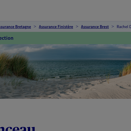
ssurance Bretagne
Assurance Finistère
Assurance Brest
Rachel 
ection
nceau