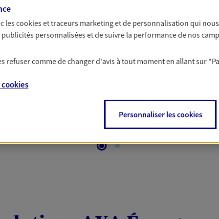
 Santé
nce
c les
cookies et traceurs
marketing et de personnalisation qui nous
es publicités personnalisées et de suivre la performance de nos cam
 aussi prendre soin de votre santé ? Avec le contrat Ma
 votre budget et situation tout en profitant de –10% sur
 les refuser comme de changer d'avis à tout moment en allant sur
"P
et plus ; et si vous êtes un travailleur non salarié.
on sur l’offre et ses conditions.
e
cookies
Personnaliser les cookies