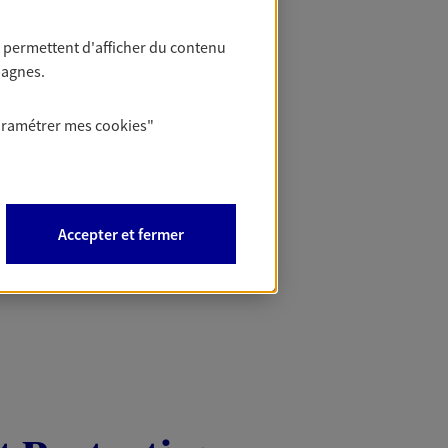
Mon Offr
 permettent d'afficher du contenu
pagnes.
Profitez d’une off
nouveaux contrats,
aramétrer mes
cookies
"
Offre soumise à con
Epargne & Retraite.
PROFITEZ DE L'OFF
Accepter et fermer