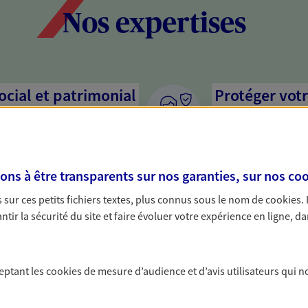
Nos expertises
social et patrimonial
Protéger votr
votre vie pri
stratégie, il est nécessaire
Nous sommes à votre
c, nous vous accompagnons pour
solutions assurantiel
s à être transparents sur nos garanties, sur nos
coo
votre situation. Une analyse
activité, mais aussi l
s conseils cohérents avec vos
interlocuteur pour t
sur ces petits fichiers textes, plus connus sous le nom de
cookies
.
tir la sécurité du site et faire évoluer votre expérience en ligne, da
ceptant les
cookies
de mesure d’audience et d’avis utilisateurs qui n