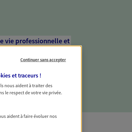
e vie professionnelle et
vée
Continuer sans accepter
 écoute pour vous proposer des
les couvrant les risques liés à votre
kies et traceurs
!
es risques liés à votre vie privée. Un seul
ous vos besoins, ça change tout.
 Ils nous aident à traiter des
ns le respect de votre vie privée.
ous aident à faire évoluer nos