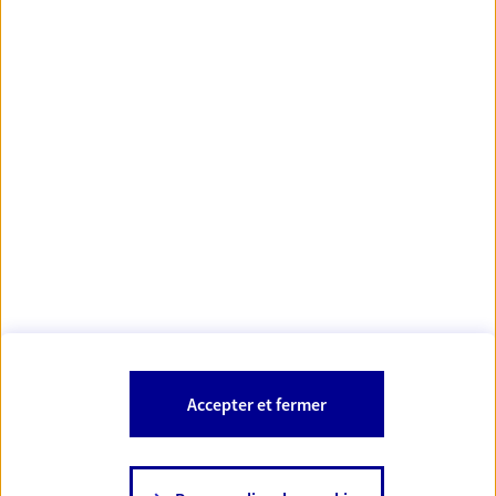
Votre Conseiller Épargne et Protection AXA PIERRE
YVES DELEU
32600 L Isle Jourdain
Votre conseiller est un salarié d'AXA France Vie et d'AXA France IARD.
Les mentions légales de cette/ces entreprises d'assurance sont
Mentions légales
disponibles dans la rubrique «
» du site.
À PROPOS D'AXA
Accepter et fermer
SITES AXA