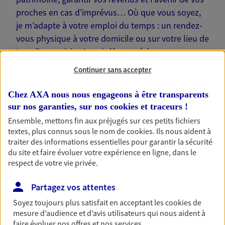
proches en cas d’imprévus… Où que vous soyez,
je m’adapte à votre emploi du temps : un rendez-
vous physique à votre domicile ou sur votre lieu de
travail, une visio. Je suis là pour échanger avec
vous !
Continuer sans accepter
Chez AXA nous nous engageons à être transparents
sur nos garanties, sur nos
cookies et traceurs
!
Ensemble, mettons fin aux préjugés sur ces petits fichiers
Nos offres phares
textes, plus connus sous le nom de
cookies
. Ils nous aident à
traiter des informations essentielles pour garantir la sécurité
du site et faire évoluer votre expérience en ligne, dans le
respect de votre vie privée.
Épargne
Partagez vos attentes
Réalisez vos projets grâce à votre épargne : achat
immobilier, études des enfants ou voyage autour
Soyez toujours plus satisfait en acceptant les
cookies
de
du monde… Épargnez à votre rythme et
mesure d’audience et d’avis utilisateurs qui nous aident à
simplement, selon votre profil.
faire évoluer nos offres et nos services.