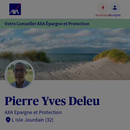
Espace
client
Assistance
Compte
Accéder
Votre Conseiller AXA Épargne et Protection
au
contenu
principal
Accéder
au
pied
de
page
Pierre Yves Deleu
AXA Epargne et Protection
L Isle Jourdain (32)