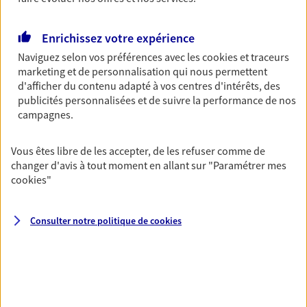
Découvrir les offres Épargne
Enrichissez votre expérience
Naviguez selon vos préférences avec les
cookies et traceurs
Retraite
marketing et de personnalisation qui nous permettent
Préparez sereinement ce nouveau chapitre de
d'afficher du contenu adapté à vos centres d'intérêts, des
votre vie avec les conseils d'un expert. Découvrez
publicités personnalisées et de suivre la performance de nos
notre solution PER (Plan Epargne Retraite)
campagnes.
spécialement conçue pour la retraite.
Vous êtes libre de les accepter, de les refuser comme de
Découvrir l'offre Retraite
changer d'avis à tout moment en allant sur
"Paramétrer mes
cookies
"
Prévoyance
Pour un avenir serein, assurez-vous avec notre
Consulter notre politique de
cookies
contrat prévoyance. Préservez vos proches en cas
d'accident ou de maladie en optant pour les
garanties incapacité temporaire totale de travail,
invalidité ou de décès.
Découvrir l'offre Prévoyance