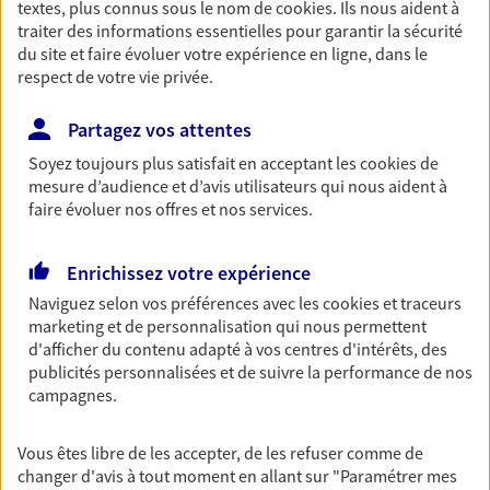
textes, plus connus sous le nom de
cookies
. Ils nous aident à
Retraite
traiter des informations essentielles pour garantir la sécurité
du site et faire évoluer votre expérience en ligne, dans le
Préparez sereinement ce nouveau chapitre de
respect de votre vie privée.
votre vie avec les conseils d'un expert. Découvrez
notre solution PER (Plan Epargne Retraite)
spécialement conçue pour la retraite.
Partagez vos attentes
Soyez toujours plus satisfait en acceptant les
cookies
de
mesure d’audience et d’avis utilisateurs qui nous aident à
Santé
faire évoluer nos offres et nos services.
Couvrez vos dépenses de santé ainsi que celles de
votre famille avec la complémentaire santé qui
Enrichissez votre expérience
vous ressemble.
Naviguez selon vos préférences avec les
cookies et traceurs
marketing et de personnalisation qui nous permettent
Prévoyance
d'afficher du contenu adapté à vos centres d'intérêts, des
publicités personnalisées et de suivre la performance de nos
Pour un avenir serein, assurez-vous avec notre
campagnes.
contrat prévoyance. Préservez vos proches en cas
d'accident ou de maladie en optant pour les
garanties incapacité temporaire totale de travail,
Vous êtes libre de les accepter, de les refuser comme de
invalidité ou de décès.
changer d'avis à tout moment en allant sur
"Paramétrer mes