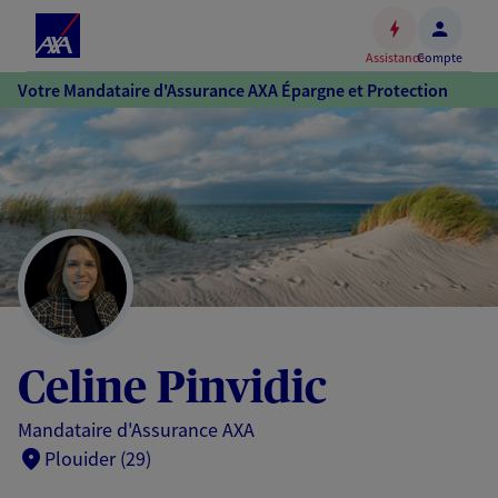
Espace
client
Assistance
Compte
Accéder
Votre Mandataire d'Assurance AXA Épargne et Protection
au
contenu
principal
Accéder
au
pied
de
page
Celine Pinvidic
Mandataire d'Assurance AXA
Plouider (29)