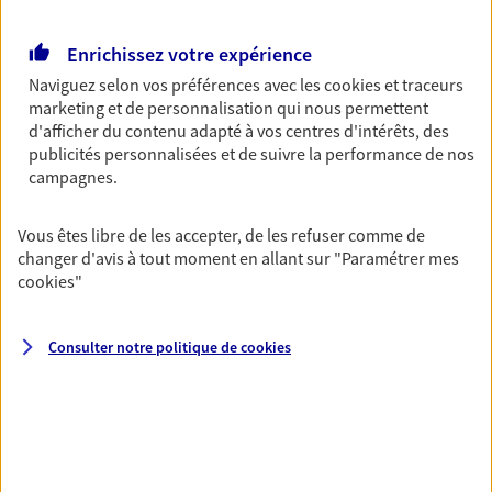
Retraite
Enrichissez votre expérience
Préparez sereinement ce nouveau chapitre de
votre vie avec les conseils d'un expert. Découvrez
Naviguez selon vos préférences avec les
cookies et traceurs
notre solution PER (Plan Epargne Retraite)
marketing et de personnalisation qui nous permettent
spécialement conçue pour la retraite.
d'afficher du contenu adapté à vos centres d'intérêts, des
publicités personnalisées et de suivre la performance de nos
campagnes.
Santé
Couvrez vos dépenses de santé ainsi que celles de
Vous êtes libre de les accepter, de les refuser comme de
votre famille avec la complémentaire santé qui
changer d'avis à tout moment en allant sur
"Paramétrer mes
vous ressemble.
cookies
"
Prévoyance
Consulter notre politique de
cookies
Pour un avenir serein, assurez-vous avec notre
contrat prévoyance. Préservez vos proches en cas
d'accident ou de maladie en optant pour les
garanties incapacité temporaire totale de travail,
invalidité ou de décès.