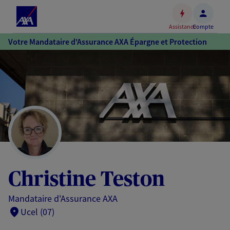
Espace
client
Assistance
Compte
Accéder
Votre Mandataire d'Assurance AXA Épargne et Protection
au
contenu
principal
Accéder
au
pied
de
page
Christine Teston
Mandataire d'Assurance AXA
Ucel (07)