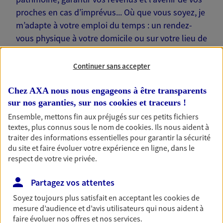
proches en cas d’imprévus... Où que vous soyez, je
m’adapte à votre emploi du temps : un rendez-
vous physique à votre domicile ou sur votre lieu de
travail… Je suis là pour échanger avec vous !
Continuer sans accepter
Chez AXA nous nous engageons à être transparents
sur nos garanties, sur nos
cookies et traceurs
!
Nos offres phares
Ensemble, mettons fin aux préjugés sur ces petits fichiers
textes, plus connus sous le nom de
cookies
. Ils nous aident à
traiter des informations essentielles pour garantir la sécurité
du site et faire évoluer votre expérience en ligne, dans le
Épargne
respect de votre vie privée.
Réalisez vos projets grâce à votre épargne : achat
Partagez vos attentes
immobilier, études des enfants ou voyage autour
du monde… Épargnez à votre rythme et
Soyez toujours plus satisfait en acceptant les
cookies
de
simplement, selon votre profil.
mesure d’audience et d’avis utilisateurs qui nous aident à
faire évoluer nos offres et nos services.