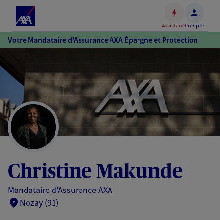
Espace
client
Assistance
Compte
Accéder
Votre Mandataire d'Assurance AXA Épargne et Protection
au
contenu
principal
Accéder
au
pied
de
page
Christine Makunde
Mandataire d'Assurance AXA
Nozay (91)