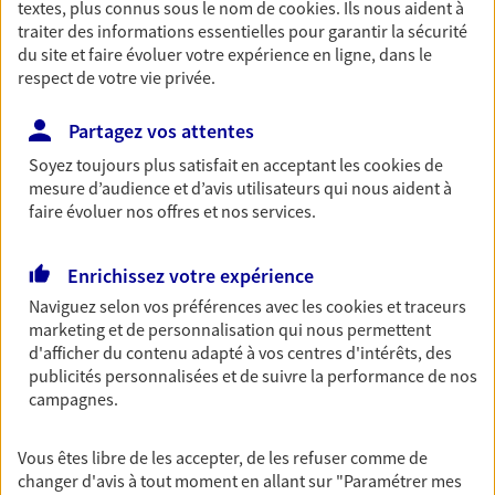
textes, plus connus sous le nom de
cookies
. Ils nous aident à
Retraite
traiter des informations essentielles pour garantir la sécurité
du site et faire évoluer votre expérience en ligne, dans le
Préparez sereinement ce nouveau chapitre de
respect de votre vie privée.
votre vie avec les conseils d'un expert. Découvrez
notre solution PER (Plan Epargne Retraite)
spécialement conçue pour la retraite.
Partagez vos attentes
Soyez toujours plus satisfait en acceptant les
cookies
de
mesure d’audience et d’avis utilisateurs qui nous aident à
Santé
faire évoluer nos offres et nos services.
Couvrez vos dépenses de santé ainsi que celles de
votre famille avec la complémentaire santé qui
Enrichissez votre expérience
vous ressemble.
Naviguez selon vos préférences avec les
cookies et traceurs
marketing et de personnalisation qui nous permettent
Prévoyance
d'afficher du contenu adapté à vos centres d'intérêts, des
publicités personnalisées et de suivre la performance de nos
Pour un avenir serein, assurez-vous avec notre
campagnes.
contrat prévoyance. Préservez vos proches en cas
d'accident ou de maladie en optant pour les
garanties incapacité temporaire totale de travail,
Vous êtes libre de les accepter, de les refuser comme de
invalidité ou de décès.
changer d'avis à tout moment en allant sur
"Paramétrer mes