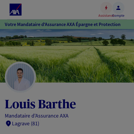
Espace
client
Assistance
Compte
Accéder
Votre Mandataire d'Assurance AXA Épargne et Protection
au
contenu
principal
Accéder
au
pied
de
page
Louis Barthe
Mandataire d'Assurance AXA
Lagrave (81)