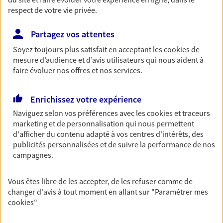
respect de votre vie privée.
Retraite
Préparez sereinement ce nouveau chapitre de
Partagez vos attentes
votre vie avec les conseils d'un expert. Découvrez
notre solution PER (Plan Epargne Retraite)
Soyez toujours plus satisfait en acceptant les
cookies
de
spécialement conçue pour la retraite.
mesure d’audience et d’avis utilisateurs qui nous aident à
faire évoluer nos offres et nos services.
Santé
Enrichissez votre expérience
Couvrez vos dépenses de santé ainsi que celles de
Naviguez selon vos préférences avec les
cookies et traceurs
votre famille avec la complémentaire santé qui
marketing et de personnalisation qui nous permettent
vous ressemble.
d'afficher du contenu adapté à vos centres d'intérêts, des
publicités personnalisées et de suivre la performance de nos
campagnes.
Prévoyance
Pour un avenir serein, assurez-vous avec notre
contrat prévoyance. Préservez vos proches en cas
Vous êtes libre de les accepter, de les refuser comme de
d'accident ou de maladie en optant pour les
changer d'avis à tout moment en allant sur
"Paramétrer mes
garanties incapacité temporaire totale de travail,
cookies
"
invalidité ou de décès.