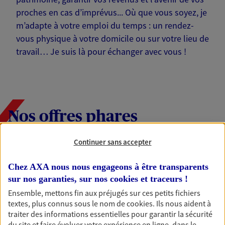
proches en cas d’imprévus... Où que vous soyez, je
m’adapte à votre emploi du temps : un rendez-
vous physique à votre domicile ou sur votre lieu de
travail… Je suis là pour échanger avec vous !
Nos offres phares
Continuer sans accepter
Épargne
Chez AXA nous nous engageons à être transparents
Réalisez vos projets grâce à votre épargne : achat
sur nos garanties, sur nos
cookies et traceurs
!
immobilier, études des enfants ou voyage autour
Ensemble, mettons fin aux préjugés sur ces petits fichiers
du monde… Épargnez à votre rythme et
textes, plus connus sous le nom de
cookies
. Ils nous aident à
simplement, selon votre profil.
traiter des informations essentielles pour garantir la sécurité
du site et faire évoluer votre expérience en ligne, dans le