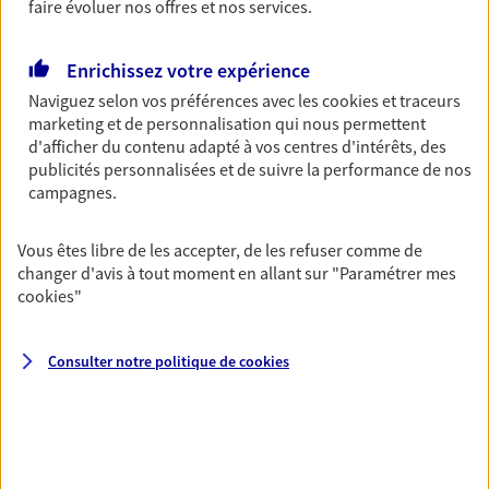
faire évoluer nos offres et nos services.
du monde… Épargnez à votre rythme et
simplement, selon votre profil.
Enrichissez votre expérience
Découvrir les offres Épargne
Naviguez selon vos préférences avec les
cookies et traceurs
marketing et de personnalisation qui nous permettent
d'afficher du contenu adapté à vos centres d'intérêts, des
Retraite
publicités personnalisées et de suivre la performance de nos
Préparez sereinement ce nouveau chapitre de
campagnes.
votre vie avec les conseils d'un expert. Découvrez
notre solution PER (Plan Epargne Retraite)
Vous êtes libre de les accepter, de les refuser comme de
spécialement conçue pour la retraite.
changer d'avis à tout moment en allant sur
"Paramétrer mes
Découvrir l'offre Retraite
cookies
"
Consulter notre politique de
cookies
Prévoyance
Pour un avenir serein, assurez-vous avec notre
contrat prévoyance. Préservez vos proches en cas
d'accident ou de maladie en optant pour les
garanties incapacité temporaire totale de travail,
invalidité ou de décès.