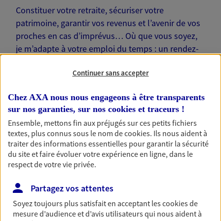
Constituer votre retraite, sécuriser votre
patrimoine, garantir vos revenus et l’avenir de vos
proches en cas d’imprévus… Où que vous soyez,
je m’adapte à votre emploi du temps : un rendez-
vous physique à votre domicile ou sur votre lieu de
Continuer sans accepter
travail, une visio. Je suis là pour échanger avec
vous !
Chez AXA nous nous engageons à être transparents
sur nos garanties, sur nos
cookies et traceurs
!
Ensemble, mettons fin aux préjugés sur ces petits fichiers
textes, plus connus sous le nom de
cookies
. Ils nous aident à
traiter des informations essentielles pour garantir la sécurité
Nos offres phares
du site et faire évoluer votre expérience en ligne, dans le
respect de votre vie privée.
Partagez vos attentes
Épargne
Soyez toujours plus satisfait en acceptant les
cookies
de
Réalisez vos projets grâce à votre épargne : achat
mesure d’audience et d’avis utilisateurs qui nous aident à
immobilier, études des enfants ou voyage autour