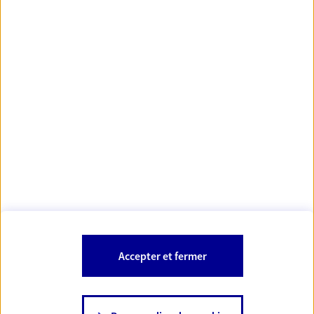
Votre Conseiller Épargne et Protection AXA JOLAINE
PARESYS
21000 Dijon
Votre conseiller est un salarié d'AXA France Vie et d'AXA France IARD.
Les mentions légales de cette/ces entreprises d'assurance sont
Mentions légales
disponibles dans la rubrique «
» du site.
À PROPOS D'AXA
Accepter et fermer
SITES AXA