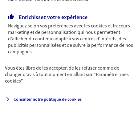
Découvrir les offres Épargne
Enrichissez votre expérience
Naviguez selon vos préférences avec les
cookies et traceurs
Retraite
marketing et de personnalisation qui nous permettent
Préparez sereinement ce nouveau chapitre de
d'afficher du contenu adapté à vos centres d'intérêts, des
votre vie avec les conseils d'un expert. Découvrez
publicités personnalisées et de suivre la performance de nos
notre solution PER (Plan Epargne Retraite)
campagnes.
spécialement conçue pour la retraite.
Vous êtes libre de les accepter, de les refuser comme de
Découvrir l'offre Retraite
changer d'avis à tout moment en allant sur
"Paramétrer mes
cookies
"
Prévoyance
Pour un avenir serein, assurez-vous avec notre
Consulter notre politique de
cookies
contrat prévoyance. Préservez vos proches en cas
d'accident ou de maladie en optant pour les
garanties incapacité temporaire totale de travail,
invalidité ou de décès.
Découvrir l'offre Prévoyance