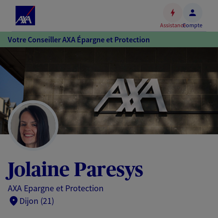
Espace
client
Assistance
Compte
Accéder
Votre Conseiller AXA Épargne et Protection
au
contenu
principal
Accéder
au
pied
de
page
Jolaine Paresys
AXA Epargne et Protection
Dijon (21)