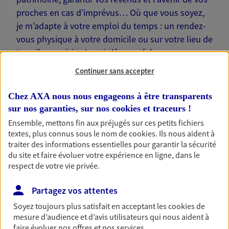
proches en cas d’imprévus… Où que vous soyez,
je m’adapte à votre emploi du temps : un rendez-
vous physique à votre domicile ou sur votre lieu de
travail, une visio. Je suis là pour échanger avec
vous !
Continuer sans accepter
Chez AXA nous nous engageons à être transparents
sur nos garanties, sur nos
cookies et traceurs
!
Ensemble, mettons fin aux préjugés sur ces petits fichiers
Nos offres phares
textes, plus connus sous le nom de
cookies
. Ils nous aident à
traiter des informations essentielles pour garantir la sécurité
du site et faire évoluer votre expérience en ligne, dans le
respect de votre vie privée.
Épargne
Partagez vos attentes
Réalisez vos projets grâce à votre épargne : achat
immobilier, études des enfants ou voyage autour
Soyez toujours plus satisfait en acceptant les
cookies
de
du monde… Épargnez à votre rythme et
mesure d’audience et d’avis utilisateurs qui nous aident à
simplement, selon votre profil.
faire évoluer nos offres et nos services.