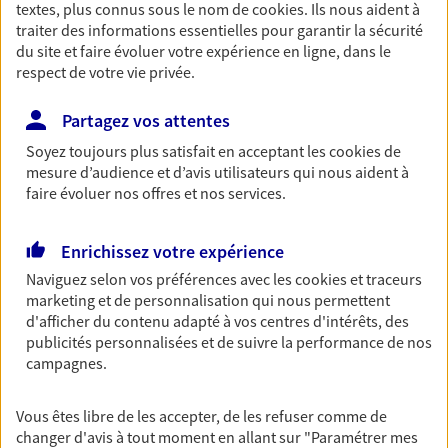
textes, plus connus sous le nom de
cookies
. Ils nous aident à
Retraite
traiter des informations essentielles pour garantir la sécurité
du site et faire évoluer votre expérience en ligne, dans le
Préparez sereinement ce nouveau chapitre de
respect de votre vie privée.
votre vie avec les conseils d'un expert. Découvrez
notre solution PER (Plan Epargne Retraite)
spécialement conçue pour la retraite.
Partagez vos attentes
Soyez toujours plus satisfait en acceptant les
cookies
de
mesure d’audience et d’avis utilisateurs qui nous aident à
Santé
faire évoluer nos offres et nos services.
Couvrez vos dépenses de santé ainsi que celles de
votre famille avec la complémentaire santé qui
vous ressemble.
Enrichissez votre expérience
Naviguez selon vos préférences avec les
cookies et traceurs
marketing et de personnalisation qui nous permettent
Prévoyance
d'afficher du contenu adapté à vos centres d'intérêts, des
Pour un avenir serein, assurez-vous avec notre
publicités personnalisées et de suivre la performance de nos
contrat prévoyance. Préservez vos proches en cas
campagnes.
d'accident ou de maladie en optant pour les
garanties incapacité temporaire totale de travail,
Vous êtes libre de les accepter, de les refuser comme de
invalidité ou de décès.
changer d'avis à tout moment en allant sur
"Paramétrer mes