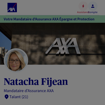
Espace
client
Assistance
Compte
Accéder
Votre Mandataire d'Assurance AXA Épargne et Protection
au
contenu
principal
Accéder
au
pied
de
page
Natacha Fijean
Mandataire d'Assurance AXA
Talant (21)